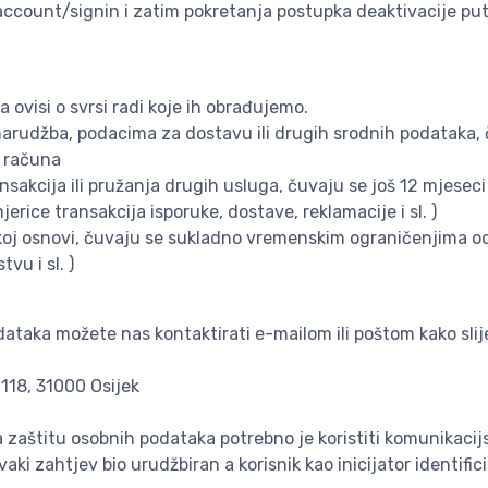
r/account/signin i zatim pokretanja postupka deaktivacije p
ovisi o svrsi radi koje ih obrađujemo.
arudžba, podacima za dostavu ili drugih srodnih podataka, 
g računa
sakcija ili pružanja drugih usluga, čuvaju se još 12 mjeseci
erice transakcija isporuke, dostave, reklamacije i sl. )
skoj osnovi, čuvaju se sukladno vremenskim ograničenjima 
u i sl. )
dataka možete nas kontaktirati e-mailom ili poštom kako slij
118, 31000 Osijek
zaštitu osobnih podataka potrebno je koristiti komunikacij
aki zahtjev bio urudžbiran a korisnik kao inicijator identifici