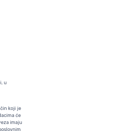
i, u
in koji je
odacima će
bveza imaju
 poslovnim