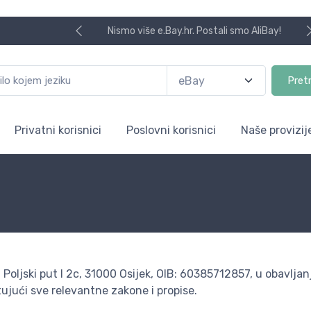
Nismo više e.Bay.hr. Postali smo AliBay!
Pret
Privatni korisnici
Poslovni korisnici
Naše provizij
Poljski put I 2c, 31000 Osijek, OIB: 60385712857, u obavljan
tujući sve relevantne zakone i propise.