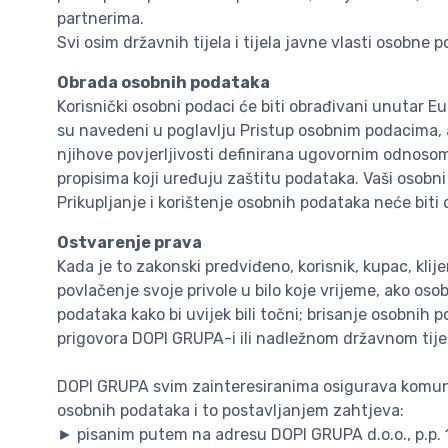
partnerima.
Svi osim državnih tijela i tijela javne vlasti osob
Obrada osobnih podataka
Korisnički osobni podaci će biti obrađivani unutar E
su navedeni u poglavlju Pristup osobnim podacima, a
njihove povjerljivosti definirana ugovornim odnosom
propisima koji uređuju zaštitu podataka. Vaši osobn
Prikupljanje i korištenje osobnih podataka neće bit
Ostvarenje prava
Kada je to zakonski predviđeno, korisnik, kupac, kli
povlačenje svoje privole u bilo koje vrijeme, ako os
podataka kako bi uvijek bili točni; brisanje osobni
prigovora DOPI GRUPA-i ili nadležnom državnom tije
DOPI GRUPA svim zainteresiranima osigurava komunik
osobnih podataka i to postavljanjem zahtjeva:
► pisanim putem na adresu DOPI GRUPA d.o.o., p.p. 