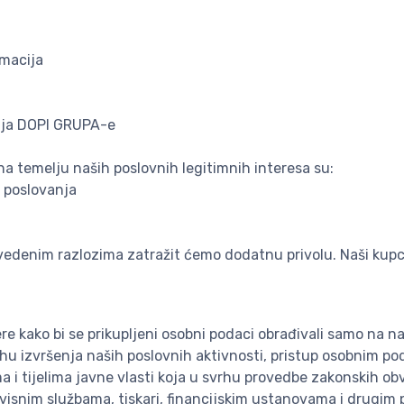
amacija
anja DOPI GRUPA-e
a temelju naših poslovnih legitimnih interesa su:
 poslovanja
vedenim razlozima zatražit ćemo dodatnu privolu. Naši kupc
 kako bi se prikupljeni osobni podaci obrađivali samo na nač
hu izvršenja naših poslovnih aktivnosti, pristup osobnim p
a i tijelima javne vlasti koja u svrhu provedbe zakonskih o
visnim službama, tiskari, financijskim ustanovama i drugim