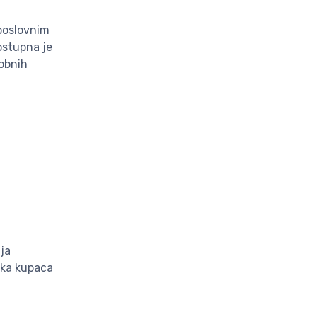
 poslovnim
ostupna je
sobnih
ja
aka kupaca