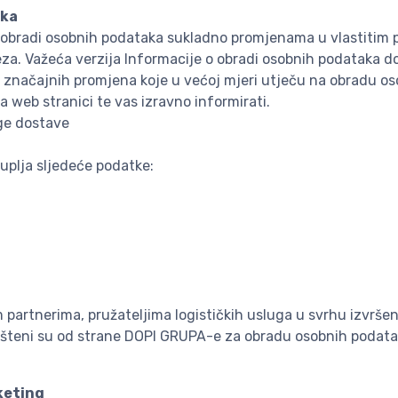
aka
o obradi osobnih podataka sukladno promjenama u vlastitim
eza. Važeća verzija Informacije o obradi osobnih podataka d
 značajnih promjena koje u većoj mjeri utječu na obradu o
 web stranici te vas izravno informirati.
ge dostave
uplja sljedeće podatke:
rtnerima, pružateljima logističkih usluga u svrhu izvršen
lašteni su od strane DOPI GRUPA-e za obradu osobnih podat
keting