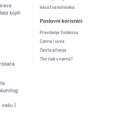
 prava
Iskustva korisnika
bez kojih
Poslovni korisnici
Pravdanje troškova
Carina i uvoz
Česta pitanja
Tko radi s nama?
trošača
ite
akonitog
 vašu )