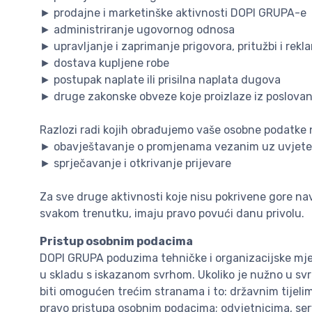
► prodajne i marketinške aktivnosti DOPI GRUPA-e
► administriranje ugovornog odnosa
► upravljanje i zaprimanje prigovora, pritužbi i rekl
► dostava kupljene robe
► postupak naplate ili prisilna naplata dugova
► druge zakonske obveze koje proizlaze iz poslov
Razlozi radi kojih obrađujemo vaše osobne podatke n
► obavještavanje o promjenama vezanim uz uvjete
► sprječavanje i otkrivanje prijevare
Za sve druge aktivnosti koje nisu pokrivene gore na
svakom trenutku, imaju pravo povući danu privolu.
Pristup osobnim podacima
DOPI GRUPA poduzima tehničke i organizacijske mjere
u skladu s iskazanom svrhom. Ukoliko je nužno u svr
biti omogućen trećim stranama i to: državnim tijelim
pravo pristupa osobnim podacima; odvjetnicima, ser