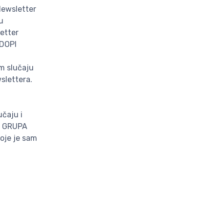
 Newsletter
u
letter
 DOPI
m slučaju
slettera.
učaju i
PI GRUPA
koje je sam