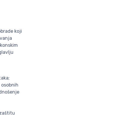
obrade koji
uvanja
akonskim
glavlju
taka;
u osobnih
odnošenje
zaštitu