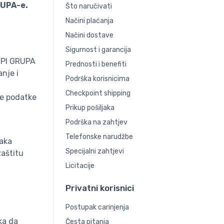
RUPA-e.
Što naručivati
Načini plaćanja
Načini dostave
Sigurnost i garancija
DOPI GRUPA
Prednosti i benefiti
nje i
Podrška korisnicima
Checkpoint shipping
ne podatke
Prikup pošiljaka
Podrška na zahtjev
Telefonske narudžbe
taka
Specijalni zahtjevi
zaštitu
Licitacije
Privatni korisnici
Postupak carinjenja
ka da
Česta pitanja