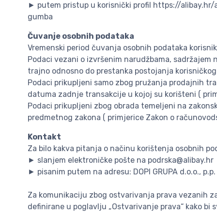
► putem pristup u korisnički profil https://alibay.h
gumba
Čuvanje osobnih podataka
Vremenski period čuvanja osobnih podataka korisnika 
Podaci vezani o izvršenim narudžbama, sadržajem n
trajno odnosno do prestanka postojanja korisničko
Podaci prikupljeni samo zbog pružanja prodajnih tran
datuma zadnje transakcije u kojoj su korišteni ( primj
Podaci prikupljeni zbog obrada temeljeni na zakon
predmetnog zakona ( primjerice Zakon o računovodstv
Kontakt
Za bilo kakva pitanja o načinu korištenja osobnih po
► slanjem elektroničke pošte na podrska@alibay.hr
► pisanim putem na adresu: DOPI GRUPA d.o.o., p.p. 
Za komunikaciju zbog ostvarivanja prava vezanih za 
definirane u poglavlju „Ostvarivanje prava“ kako bi sv