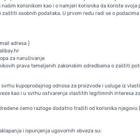
 našim korisnikom kao i o namjeri korisnika da koriste svoja
zaštiti osobnih podataka. U prvom redu radi se o podacima 
mail adresa )
libay.hr
opa za naručivanje
nikovih prava temeljenih zakonskim odredbama o zaštiti po
 svrhu kupoprodajnog odnosa za proizvode i usluge iz vlast
eze kao i u svrhu ostvarenja vlastitih legitimnih interesa z
određene ćemo razloge dodatno tražiti od korisnika njegovu (
sklapanja i ispunjenja ugovornih obveza su: