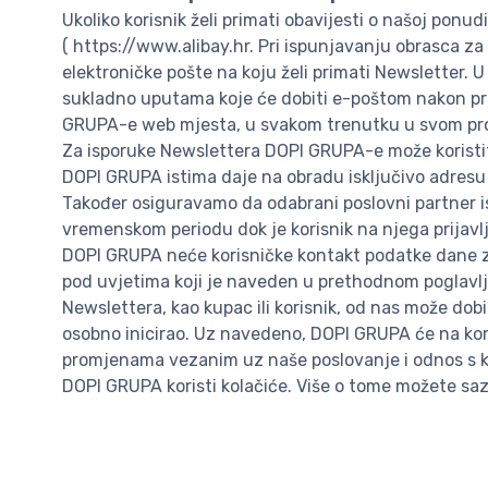
Ukoliko korisnik želi primati obavijesti o našoj ponu
( https://www.alibay.hr. Pri ispunjavanju obrasca za
elektroničke pošte na koju želi primati Newsletter. 
sukladno uputama koje će dobiti e-poštom nakon prij
GRUPA-e web mjesta, u svakom trenutku u svom profil
Za isporuke Newslettera DOPI GRUPA-e može koristi
DOPI GRUPA istima daje na obradu isključivo adresu e
Također osiguravamo da odabrani poslovni partner is
vremenskom periodu dok je korisnik na njega prijavlje
DOPI GRUPA neće korisničke kontakt podatke dane za 
pod uvjetima koji je naveden u prethodnom poglavlju.
Newslettera, kao kupac ili korisnik, od nas može dob
osobno inicirao. Uz navedeno, DOPI GRUPA će na kori
promjenama vezanim uz naše poslovanje i odnos s k
DOPI GRUPA koristi kolačiće. Više o tome možete sa