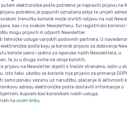
di putem elektroničke pošte potrebno je napraviti prijavu na
 prijavu potrebno je popuniti označena polja te unijeti adres
U svakom trenutku korisnik može izvršiti odjavu na naš News
ave, kao i na svakom Newsletteru. Svi registrirani korisnici
u mogu prijaviti ili odjaviti Newsletter.
ti tehničke usluge vanjskih poslovnih partnera. U navedeno
lektroničke pošte koju je korisnik prijavio za dobivanje New
tu koriste samo i jedino za isporuke naših Newslettera, u
n, te ju u druge svrhe ne smije koristiti.
prijavu na Newsletter dijeliti s trećim stranama, osim u sl
 Isto tako, ukoliko se korisnik nije prijavio za primanje DO
iti samo poruku vezanu uz narudžbu, plaćanje ili aktivnosti 
snikovu adresu elektroničke pošte dostaviti informacije o
lijentom, kupcem kao korisnikom naših usluga.
znati na
ovom linku
.