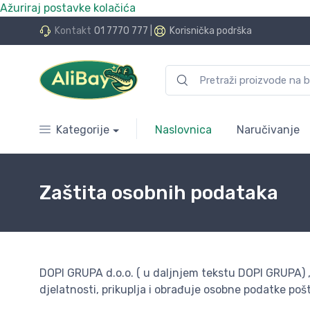
Ažuriraj postavke kolačića
do 24 rate bez kamata
Kontakt
01 7770 777
|
Korisnička podrška
Kategorije
Naslovnica
Naručivanje
Zaštita osobnih podataka
DOPI GRUPA d.o.o. ( u daljnjem tekstu DOPI GRUPA) , 
djelatnosti, prikuplja i obrađuje osobne podatke poš