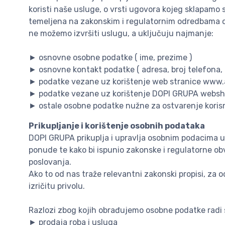
koristi naše usluge, o vrsti ugovora kojeg sklapamo s
temeljena na zakonskim i regulatornim odredbama o 
ne možemo izvršiti uslugu, a uključuju najmanje:
► osnovne osobne podatke ( ime, prezime )
► osnovne kontakt podatke ( adresa, broj telefona, 
► podatke vezane uz korištenje web stranice www.a
► podatke vezane uz korištenje DOPI GRUPA websh
► ostale osobne podatke nužne za ostvarenje koris
Prikupljanje i korištenje osobnih podataka
DOPI GRUPA prikuplja i upravlja osobnim podacima u
ponude te kako bi ispunio zakonske i regulatorne obv
poslovanja.
Ako to od nas traže relevantni zakonski propisi, za 
izričitu privolu.
Razlozi zbog kojih obrađujemo osobne podatke radi 
► prodaja roba i usluga