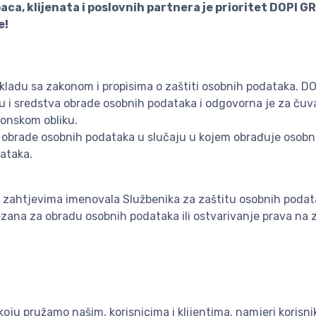
ca, klijenata i poslovnih partnera je prioritet DOPI G
e!
kladu sa zakonom i propisima o zaštiti osobnih podataka. 
u i sredstva obrade osobnih podataka i odgovorna je za čuva
ronskom obliku.
lj obrade osobnih podataka u slučaju u kojem obrađuje osob
ataka.
m zahtjevima imenovala Službenika za zaštitu osobnih poda
zana za obradu osobnih podataka ili ostvarivanje prava na 
koju pružamo našim, korisnicima i klijentima, namjeri korisni