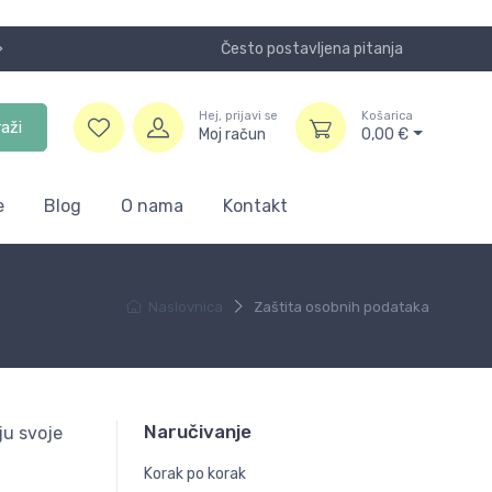
Često postavljena pitanja
Koristite
Hej, prijavi se
Košarica
raži
Moj račun
0,00
€
e
Blog
O nama
Kontakt
Naslovnica
Zaštita osobnih podataka
Naručivanje
ju svoje
Korak po korak