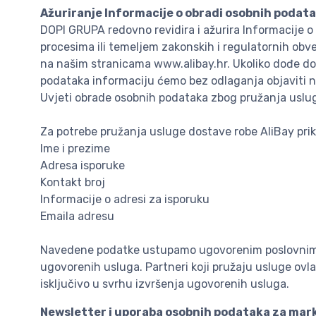
Ažuriranje Informacije o obradi osobnih podat
DOPI GRUPA redovno revidira i ažurira Informacije 
procesima ili temeljem zakonskih i regulatornih obv
na našim stranicama www.alibay.hr. Ukoliko dođe do
podataka informaciju ćemo bez odlaganja objaviti na
Uvjeti obrade osobnih podataka zbog pružanja uslu
Za potrebe pružanja usluge dostave robe AliBay prik
Ime i prezime
Adresa isporuke
Kontakt broj
Informacije o adresi za isporuku
Emaila adresu
Navedene podatke ustupamo ugovorenim poslovnim pa
ugovorenih usluga. Partneri koji pružaju usluge ov
isključivo u svrhu izvršenja ugovorenih usluga.
Newsletter i uporaba osobnih podataka za mar