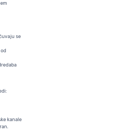
utem
čuvaju se
 od
odredaba
edi:
ske kanale
ran.