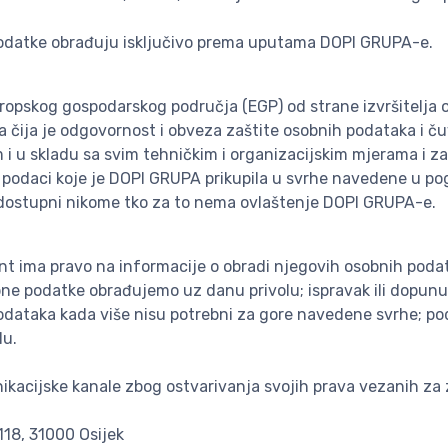
ne podatke obrađuju isključivo prema uputama DOPI GRUPA-e.
uropskog gospodarskog područja (EGP) od strane izvršitelja 
 čija je odgovornost i obveza zaštite osobnih podataka i č
 i u skladu sa svim tehničkim i organizacijskim mjerama i z
i podaci koje je DOPI GRUPA prikupila u svrhe navedene u po
i dostupni nikome tko za to nema ovlaštenje DOPI GRUPA-e.
jent ima pravo na informacije o obradi njegovih osobnih poda
obne podatke obrađujemo uz danu privolu; ispravak ili dopun
h podataka kada više nisu potrebni za gore navedene svrhe; p
lu.
acijske kanale zbog ostvarivanja svojih prava vezanih za 
118, 31000 Osijek