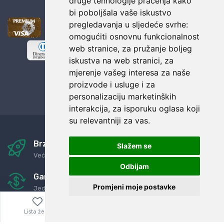
druge tehnologije praćenja kako
bi poboljšala vaše iskustvo
pregledavanja u sljedeće svrhe:
omogućiti osnovnu funkcionalnost
web stranice
,
za pružanje boljeg
iskustva na web stranici
,
za
mjerenje vašeg interesa za naše
proizvode i usluge i za
personalizaciju marketinških
interakcija
,
za isporuku oglasa koji
su relevantniji za vas
.
Brza i sigurna dostava
Slažem se
Već za nekoliko dana kod vas
Odbijam
Garancija u povrat novaca
Promjeni moje postavke
Jednostavno pravilo: Roba za novac
24/7 odlična podrška
Lista želja
Izbornik
0,00
€
Naši agenti uvijek na raspolaganju