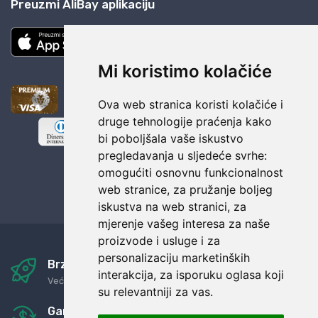
Preuzmi AliBay aplikaciju
Mi koristimo kolačiće
Ova web stranica koristi kolačiće i
druge tehnologije praćenja kako
bi poboljšala vaše iskustvo
pregledavanja u sljedeće svrhe:
omogućiti osnovnu funkcionalnost
web stranice
,
za pružanje boljeg
iskustva na web stranici
,
za
mjerenje vašeg interesa za naše
proizvode i usluge i za
personalizaciju marketinških
Brza i sigurna dostava
interakcija
,
za isporuku oglasa koji
Već za nekoliko dana kod vas
su relevantniji za vas
.
Garancija u povrat novaca