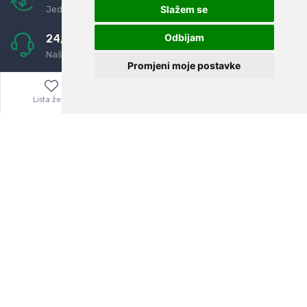
Slažem se
Jednostavno pravilo: Roba za novac
Odbijam
24/7 odlična podrška
Naši agenti uvijek na raspolaganju
Promjeni moje postavke
Sigurno obročno plaćanje
Do 24 rata bez kamata
Lista želja
Izbornik
0,00
€
© Sva prava zadržana.
Dopi grupa d.o.o.