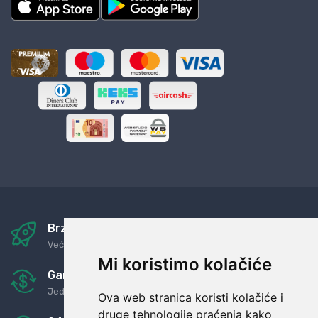
Brza i sigurna dostava
Već za nekoliko dana kod vas
Mi koristimo kolačiće
Garancija u povrat novaca
Jednostavno pravilo: Roba za novac
Ova web stranica koristi kolačiće i
druge tehnologije praćenja kako