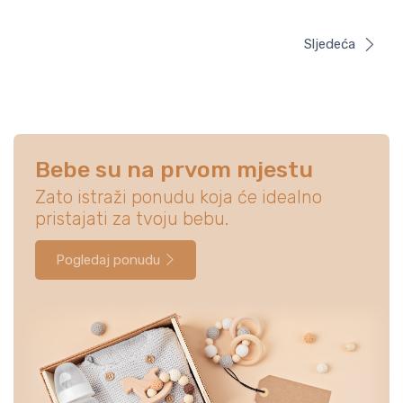
Sljedeća
Bebe su na prvom mjestu
Zato istraži ponudu koja će idealno
pristajati za tvoju bebu.
Pogledaj ponudu