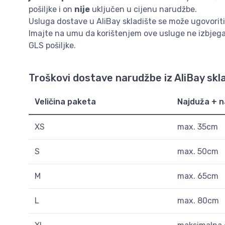
pošiljke i on
nije
uključen u cijenu narudžbe.
Usluga dostave u AliBay skladište se može ugovoriti
Imajte na umu da korištenjem ove usluge ne izbjega
GLS pošiljke.
Troškovi dostave narudžbe iz AliBay skl
Veličina paketa
Najduža + n
XS
max. 35cm
S
max. 50cm
M
max. 65cm
L
max. 80cm