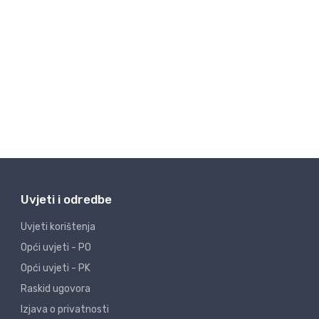
Uvjeti i odredbe
Uvjeti korištenja
Opći uvjeti - PO
Opći uvjeti - PK
Raskid ugovora
Izjava o privatnosti