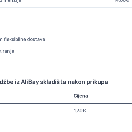
dimenzija
14,00€
m fleksibilne dostave
kiranje
žbe iz AliBay skladišta nakon prikupa
Cijena
1,30€