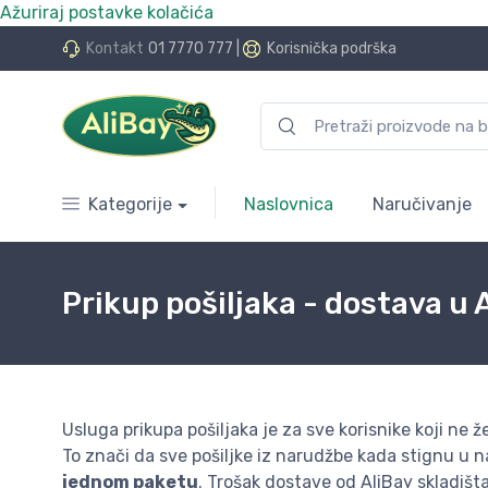
Ažuriraj postavke kolačića
do 24 rate bez kamata
Kontakt
01 7770 777
|
Korisnička podrška
Kategorije
Naslovnica
Naručivanje
Prikup pošiljaka - dostava u 
Usluga prikupa pošiljaka je za sve korisnike koji ne ž
To znači da sve pošiljke iz narudžbe kada stignu u 
jednom paketu
. Trošak dostave od AliBay skladiš