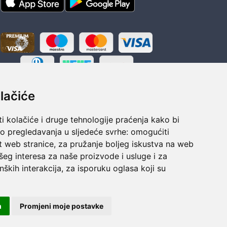
lačiće
i kolačiće i druge tehnologije praćenja kako bi
vo pregledavanja u sljedeće svrhe:
omogućiti
t web stranice
,
za pružanje boljeg iskustva na web
šeg interesa za naše proizvode i usluge i za
ka
Sigurno obročno plaćanje
nških interakcija
,
za isporuku oglasa koji su
polaganju
Do 24 rata bez kamata
m
Promjeni moje postavke