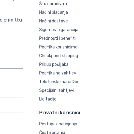
Što naručivati
Načini plaćanja
o primitku
Načini dostave
Sigurnost i garancija
Prednosti i benefiti
Podrška korisnicima
Checkpoint shipping
Prikup pošiljaka
Podrška na zahtjev
Telefonske narudžbe
Specijalni zahtjevi
Licitacije
Privatni korisnici
Postupak carinjenja
Česta pitanja