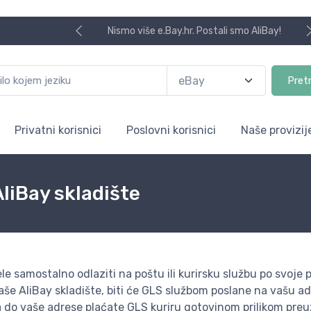
Nismo više e.Bay.hr. Postali smo AliBay!
Pret
Privatni korisnici
Poslovni korisnici
Naše provizij
AliBay skladište
ele samostalno odlaziti na poštu ili kurirsku službu po svoje p
naše AliBay skladište, biti će GLS službom poslane na vašu a
ta do vaše adrese plaćate GLS kuriru gotovinom prilikom pre