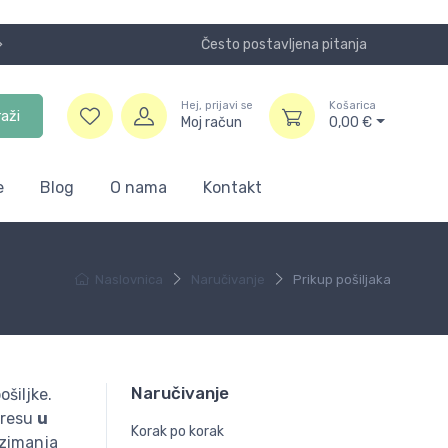
Često postavljena pitanja
Koristite
Hej, prijavi se
Košarica
raži
Moj račun
0,00
€
e
Blog
O nama
Kontakt
Naslovnica
Naručivanje
Prikup pošiljaka
Naručivanje
ošiljke.
dresu
u
Korak po korak
uzimanja