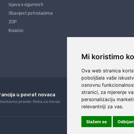
Izjava o sigurnosti
Obavijest potrošačima
ZOP
Kolačići
Mi koristimo ko
Ova web stranica korist
poboljšala vaše iskust
osnovnu funkcionalnos
stranici
,
za mjerenje va
rancija u povrat novaca
24/7 odlična podrš
personalizaciju marketi
nostavno pravilo: Roba za novac
Naši agenti uvijek na ras
relevantniji za vas
.
Slažem se
Odbija