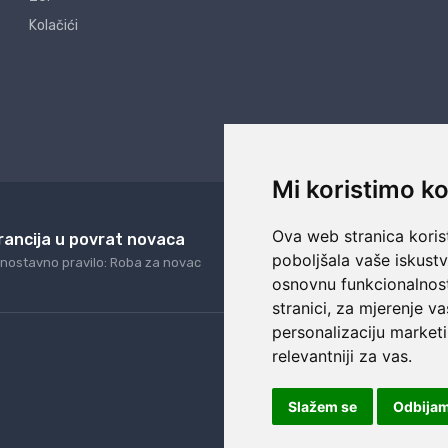
Kolačići
Mi koristimo ko
Ova web stranica korist
rancija u povrat novaca
24/7 odlična podrš
poboljšala vaše iskust
nostavno pravilo: Roba za novac
Naši agenti uvijek na ras
osnovnu funkcionalnos
stranici
,
za mjerenje va
personalizaciju marketi
relevantniji za vas
.
Slažem se
Odbija