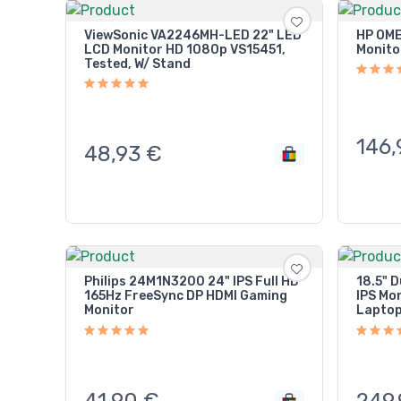
ViewSonic VA2246MH-LED 22" LED
HP OME
LCD Monitor HD 1080p VS15451,
Monito
Tested, W/ Stand
146,
48,93
€
Philips 24M1N3200 24" IPS Full HD
18.5" D
165Hz FreeSync DP HDMI Gaming
IPS Mo
Monitor
Laptop
41,90
€
249,