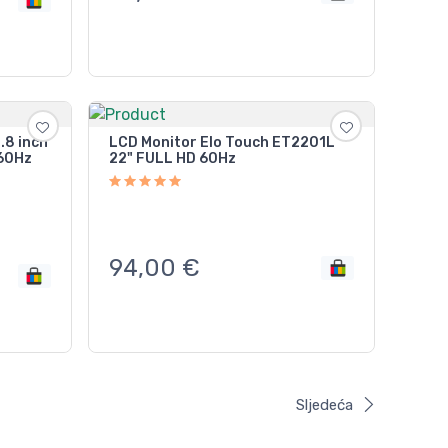
.8 inch
LCD Monitor Elo Touch ET2201L
 60Hz
22" FULL HD 60Hz
94,00
€
Sljedeća