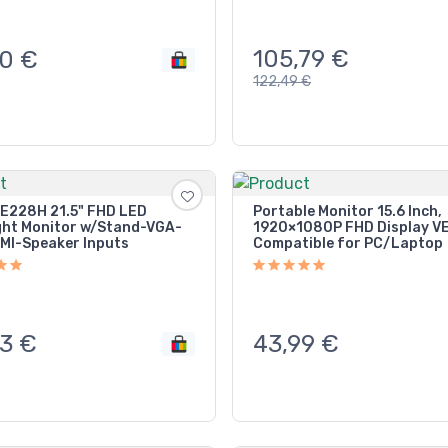
105,79
€
00
€
122,49
€
E228H 21.5" FHD LED
Portable Monitor 15.6 Inch,
ght Monitor w/Stand-VGA-
1920×1080P FHD Display V
MI-Speaker Inputs
Compatible for PC/Laptop
3
€
43,99
€