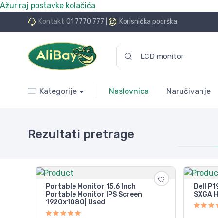
Ažuriraj postavke kolačića
do 24 rate bez kamata
Kontakt
01 7770 777
|
Korisnička podrška
Kategorije
Naslovnica
Naručivanje
Rezultati pretrage
Portable Monitor 15.6 Inch
Dell P1
Portable Monitor IPS Screen
SXGA H
1920x1080| Used