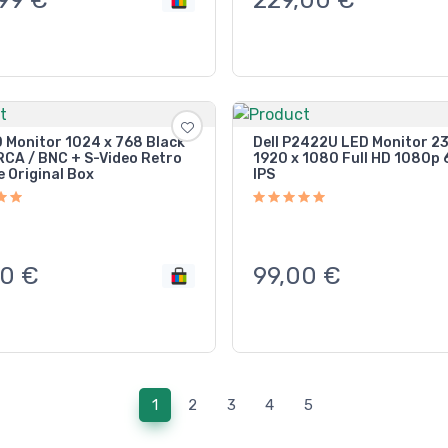
D Monitor 1024 x 768 Black
Dell P2422U LED Monitor 23
RCA / BNC + S-Video Retro
1920 x 1080 Full HD 1080p
 Original Box
IPS
90
€
99,00
€
(current)
1
2
3
4
5