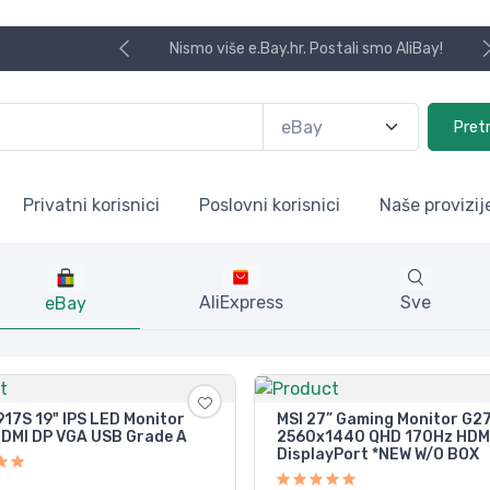
Nismo više e.Bay.hr. Postali smo AliBay!
Pret
Privatni korisnici
Poslovni korisnici
Naše provizij
AliExpress
Sve
eBay
917S 19" IPS LED Monitor
MSI 27” Gaming Monitor G
DMI DP VGA USB Grade A
2560x1440 QHD 170Hz HDM
DisplayPort *NEW W/O BOX