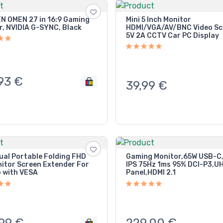
N OMEN 27 in 16:9 Gaming
Mini 5 Inch Monitor
r, NVIDIA G-SYNC, Black
HDMI/VGA/AV/BNC Video Sc
5V 2A CCTV Car PC Display
93
€
39,99
€
ual Portable Folding FHD
Gaming Monitor,65W USB-C
nitor Screen Extender For
IPS 75Hz 1ms 95% DCI-P3,UH
 with VESA
Panel,HDMI 2.1
99
€
229,00
€