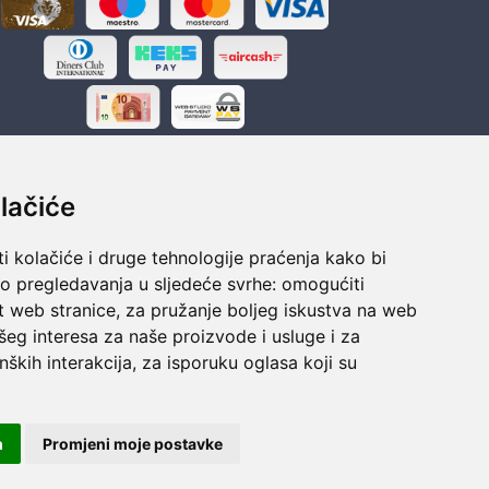
lačiće
i kolačiće i druge tehnologije praćenja kako bi
ka
Sigurno obročno plaćanje
vo pregledavanja u sljedeće svrhe:
omogućiti
polaganju
Do 24 rata bez kamata
t web stranice
,
za pružanje boljeg iskustva na web
šeg interesa za naše proizvode i usluge i za
nških interakcija
,
za isporuku oglasa koji su
m
Promjeni moje postavke