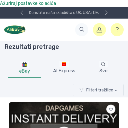
Ažuriraj postavke kolačića
Koristite naša skladišta u UK, USA i DE.
Rezultati pretrage
AliExpress
Sve
eBay
Filteri tražilice