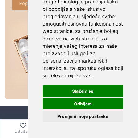
druge tehnologije praćenja kako
Pogledaj ponudu
bi poboljšala vaše iskustvo
pregledavanja u sljedeće svrhe:
omogućiti osnovnu funkcionalnost
web stranice
,
za pružanje boljeg
iskustva na web stranici
,
za
mjerenje vašeg interesa za naše
proizvode i usluge i za
personalizaciju marketinških
interakcija
,
za isporuku oglasa koji
su relevantniji za vas
.
Slažem se
Odbijam
Promjeni moje postavke
Bitno je znati
Lista želja
Izbornik
0,00
€
Kuponi za popuste