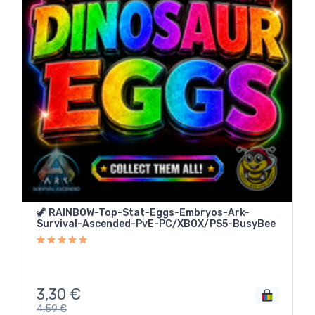
🦖 RAINBOW-Top-Stat-Eggs-Embryos-Ark-
Survival-Ascended-PvE-PC/XBOX/PS5-BusyBee
3,30
€
4,59
€