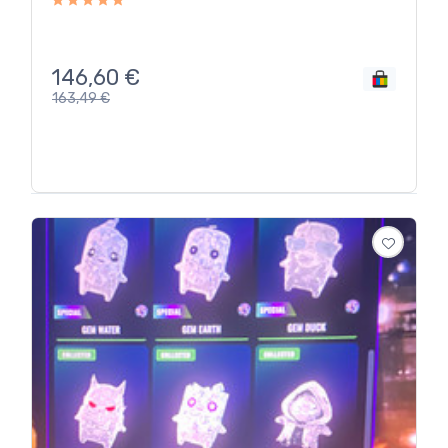
146,60
€
163,49
€