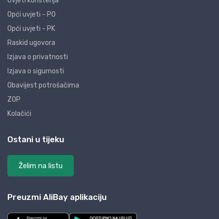
Uvjeti korištenja
Opći uvjeti - PO
Opći uvjeti - PK
Raskid ugovora
Izjava o privatnosti
Izjava o sigurnosti
Obavijest potrošačima
ZOP
Kolačići
Ostani u tijeku
Želim na listu
Preuzmi AliBay aplikaciju