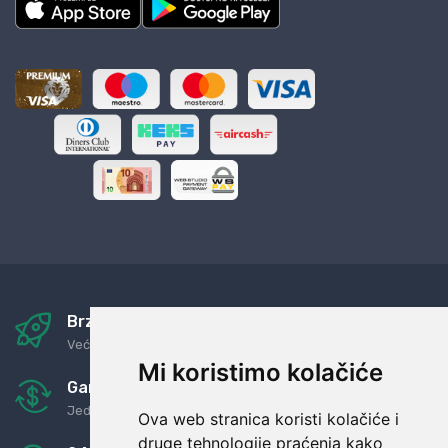
Brza i sigurna dostava
Već za nekoliko dana kod vas
Mi koristimo kolačiće
Garancija u povrat novaca
Jednostavno pravilo: Roba za novac
Ova web stranica koristi kolačiće i
druge tehnologije praćenja kako