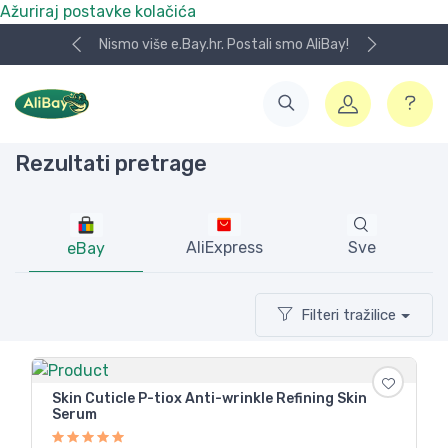
Ažuriraj postavke kolačića
ay!
Koristite naša skladišta u UK, USA i DE.
Rezultati pretrage
AliExpress
Sve
eBay
Filteri tražilice
Skin Cuticle P-tiox Anti-wrinkle Refining Skin
Serum