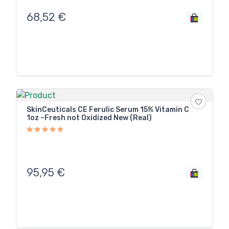
68,52
€
SkinCeuticals CE Ferulic Serum 15% Vitamin C
1oz –Fresh not Oxidized New (Real)
95,95
€