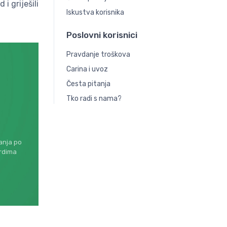
i griješili
Iskustva korisnika
Poslovni korisnici
Pravdanje troškova
Carina i uvoz
Česta pitanja
Tko radi s nama?
anja po
rdima