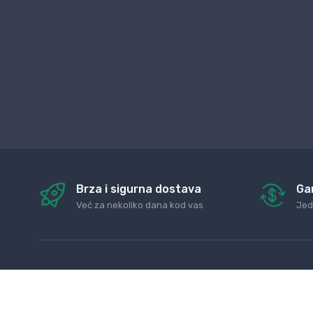
Brza i sigurna dostava
Ga
Već za nekoliko dana kod vas
Jed