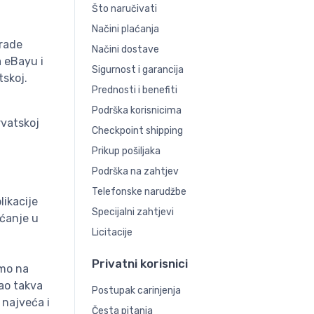
Što naručivati
Načini plaćanja
zrade
Načini dostave
 eBayu i
Sigurnost i garancija
tskoj.
Prednosti i benefiti
Podrška korisnicima
rvatskoj
Checkpoint shipping
Prikup pošiljaka
Podrška na zahtjev
Telefonske narudžbe
likacije
Specijalni zahtjevi
aćanje u
Licitacije
Privatni korisnici
emo na
kao takva
Postupak carinjenja
 najveća i
Česta pitanja