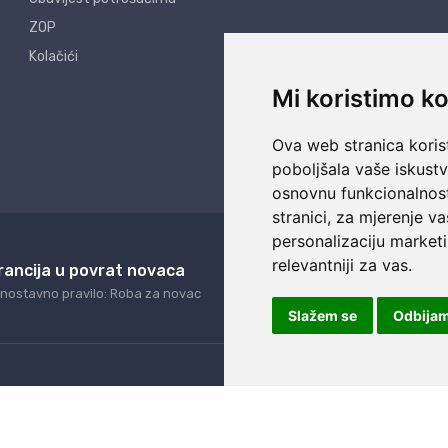
ZOP
Kolačići
Mi koristimo ko
Ova web stranica korist
poboljšala vaše iskust
osnovnu funkcionalnos
stranici
,
za mjerenje va
personalizaciju marketi
relevantniji za vas
.
rancija u povrat novaca
24/7 odlična podrš
nostavno pravilo: Roba za novac
Naši agenti uvijek na ras
Slažem se
Odbija