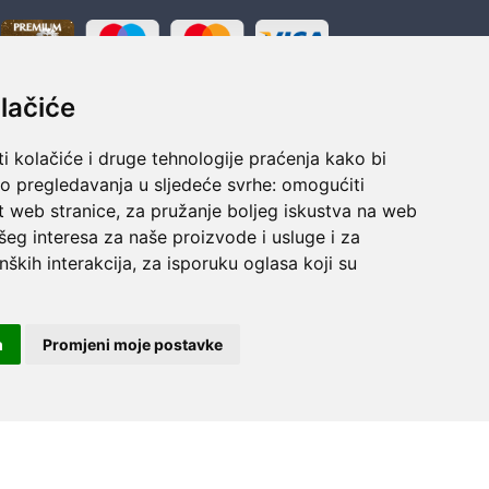
lačiće
i kolačiće i druge tehnologije praćenja kako bi
vo pregledavanja u sljedeće svrhe:
omogućiti
t web stranice
,
za pružanje boljeg iskustva na web
šeg interesa za naše proizvode i usluge i za
nških interakcija
,
za isporuku oglasa koji su
ka
Sigurno obročno plaćanje
polaganju
Do 24 rata bez kamata
m
Promjeni moje postavke