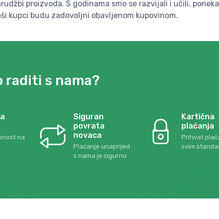
udžbi proizvoda. S godinama smo se razvijali i učili, ponekad 
i naši kupci budu zadovoljni obavljenom kupovinom.
 raditi s nama?
ka
Siguran
Kartična
povrata
plaćanja
novaca
pnost na
Prihvat plać
Plaćanje unaprijed
svim standa
s nama je sigurno