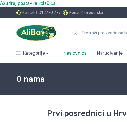
Ažuriraj postavke kolačića
do 24 rate bez kamata
Kontakt
01 7770 777
|
Korisnička podrška
Kategorije
Naslovnica
Naručivanje
O nama
Prvi posrednici u Hrv