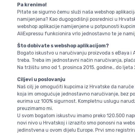
Pa krenimo!
Pitate se sigurno čemu služi naša webshop aplikacija
namijenjena? Kao dugogodišnji posrednici u Hrvatsk
webshop aplikacije namijenjene u potpunosti kupcim
AliExpressu funkcionira vrlo jednostavno te je nami
Što dobivate s webshop aplikacijom?
Bogato iskustvo u naručivanju proizvoda s eBaya i A
treba. Treba im jednostavni način naručivanja, plaća
Na tržištu smo od 1. prosinca 2015. godine., do ljet
Ciljevi u poslovanju
Naš cilj je omogućiti kupcima iz Hrvatske da naruče
koja im omogućuje jednostavno naručivanje, bez potr
eurima uz 100% sigurnost. Kompletnu uslugu narudž
preuzimamo mi.
U svom bogatom iskustvu imamo preko 120.500 napr
novi nivo u Hrvatskoj i izrazito smo ponosni na webs
jedinstvena u ovom dijelu Europe. Prvi smo registri