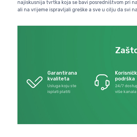
najiskusnija tvrtka koja se bavi posredništvom pri nar
ali na vrijeme ispravljali greške a sve u cilju da sv
Zašto
Garantirana
Korisnič
kvaliteta
podrška
Usluga koju ste
24/7 dostu
isplati platiti
više kanala