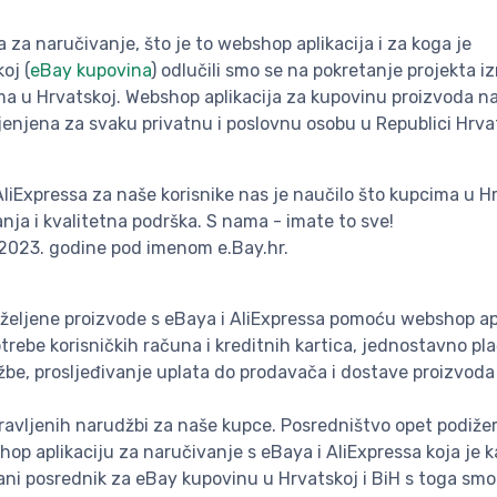
 za naručivanje, što je to webshop aplikacija i za koga je
oj (
eBay kupovina
) odlučili smo se na pokretanje projekta i
a u Hrvatskoj. Webshop aplikacija za kupovinu proizvoda na
jenjena za svaku privatnu i poslovnu osobu u Republici Hrva
liExpressa za naše korisnike nas je naučilo što kupcima u H
nja i kvalitetna podrška. S nama - imate to sve!
a 2023. godine pod imenom e.Bay.hr.
 željene proizvode s eBaya i AliExpressa pomoću webshop ap
ebe korisničkih računa i kreditnih kartica, jednostavno pl
be, prosljeđivanje uplata do prodavača i dostave proizvoda
avljenih narudžbi za naše kupce. Posredništvo opet podiž
hop aplikaciju za naručivanje s eBaya i AliExpressa koja je 
rani posrednik za eBay kupovinu u Hrvatskoj i BiH s toga smo