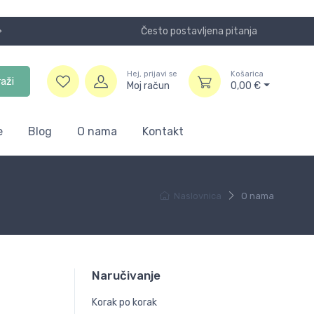
Često postavljena pitanja
Koristite
Hej, prijavi se
Košarica
raži
Moj račun
0,00
€
e
Blog
O nama
Kontakt
Naslovnica
O nama
Naručivanje
Korak po korak