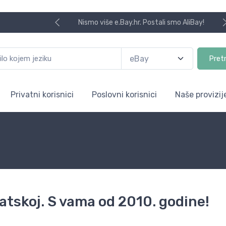
Nismo više e.Bay.hr. Postali smo AliBay!
Pret
Privatni korisnici
Poslovni korisnici
Naše provizij
atskoj. S vama od 2010. godine!