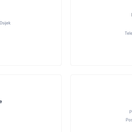
Osijek
Tel
e
P
Pos