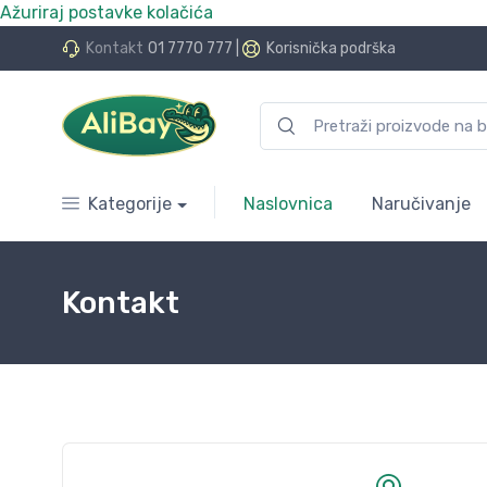
Ažuriraj postavke kolačića
.Bay.hr. Postali smo AliBay!
Kontakt
01 7770 777
|
Korisnička podrška
Kategorije
Naslovnica
Naručivanje
Kontakt