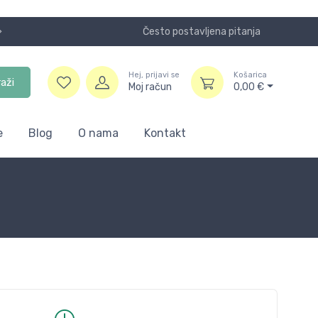
Često postavljena pitanja
NOVO! Plaća
Hej, prijavi se
Košarica
raži
Moj račun
0,00
€
e
Blog
O nama
Kontakt