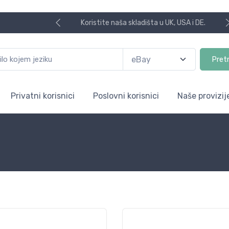
Koristite naša skladišta u UK, USA i DE.
Pret
Privatni korisnici
Poslovni korisnici
Naše provizij