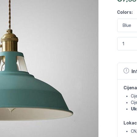
Colors
:
In
Cijena
Cij
Ci
Uk
Lokac
CN,