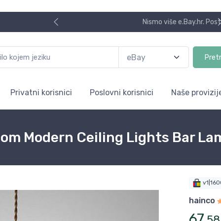
Nismo više e.Bay.hr. Postali smo AliBay!
Pret
Privatni korisnici
Poslovni korisnici
Naše provizij
om Modern Ceiling Lights Bar La
v1|16
hainco
67
,
58