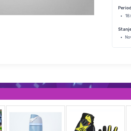
Perio
18
Stanj
No