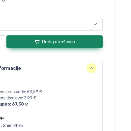
Dodaj u košaricu
formacije
ena proizvoda:
63,59
€
jena dostave:
3,99
€
upno:
67,58
€
ija
 , Shen Zhen