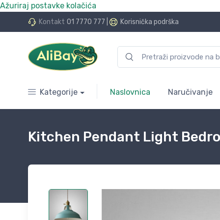
Ažuriraj postavke kolačića
do 24 rate bez kamata
Kontakt
01 7770 777
|
Korisnička podrška
Kategorije
Naslovnica
Naručivanje
Kitchen Pendant Light Bedro