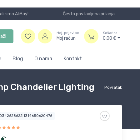
Često postavljena pitanja
Koristite
Hej, prijavi se
Košarica
raži
Moj račun
0,00
€
e
Blog
O nama
Kontakt
mp Chandelier Lighting
Povratak
00342628622|1314650620476
€