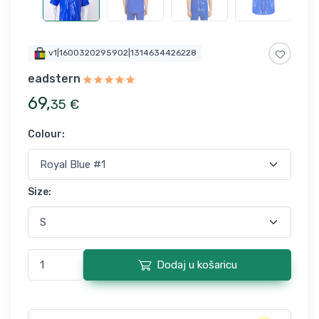
v1|1600320295902|1314634426228
eadstern
69
,
35
€
Colour
:
Size
:
Dodaj u košaricu