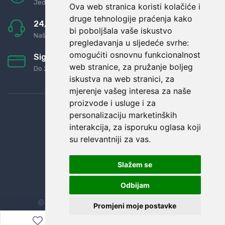
Jednostavno pravilo: Roba za novac
Ova web stranica koristi kolačiće i
druge tehnologije praćenja kako
24/7 odlična podrška
bi poboljšala vaše iskustvo
Naši agenti uvijek na raspolaganju
pregledavanja u sljedeće svrhe:
omogućiti osnovnu funkcionalnost
Sigurno obročno plaćanje
web stranice
,
za pružanje boljeg
Do 24 rata bez kamata
iskustva na web stranici
,
za
mjerenje vašeg interesa za naše
proizvode i usluge i za
personalizaciju marketinških
interakcija
,
za isporuku oglasa koji
su relevantniji za vas
.
Slažem se
Odbijam
© Sva prava zadržana.
Dopi grupa d.o.o.
Promjeni moje postavke