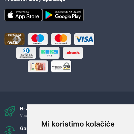
Brza i sigurna dostava
Već za nekoliko dana kod vas
Mi koristimo kolačiće
Garancija u povrat novaca