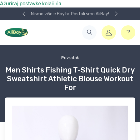
Ažuriraj postavke kolačića
Nismo više e.Bay.hr. Postali smo AliBay!
Povratak
Men Shirts Fishing T-Shirt Quick Dry
Sweatshirt Athletic Blouse Workout
For