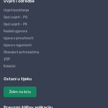
Uvjeti i odredbe
Uvjeti korištenja
Opći uvjeti - PO
Opći uvjeti - PK
Raskid ugovora
Izjava o privatnosti
Izjava o sigurnosti
Obavijest potrošačima
ZOP
Kolačići
Ostani u tijeku
Želim na listu
Preuzmi AliBay aplikaciju