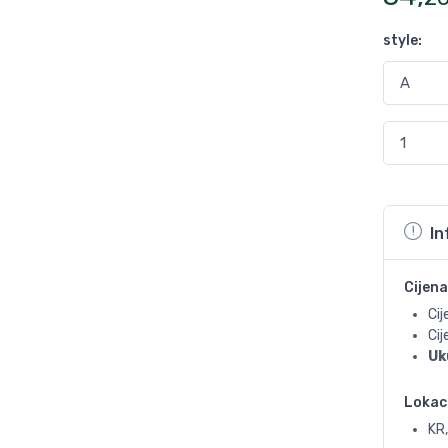
style
:
In
Cijena
Cij
Ci
Uk
Lokac
KR