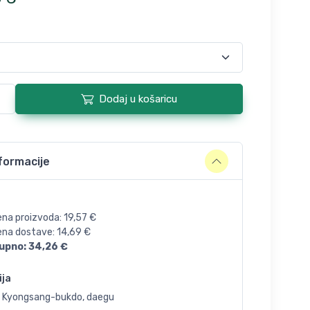
Dodaj u košaricu
formacije
ena proizvoda:
19,57
€
jena dostave:
14,69
€
upno:
34,26
€
ija
, Kyongsang-bukdo, daegu