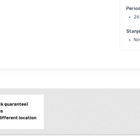
Perio
26
Stanj
No