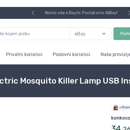
Nismo više e.Bay.hr. Postali smo AliBay!
Pret
Privatni korisnici
Poslovni korisnici
Naše provizij
ctric Mosquito Killer Lamp USB In
v1|16
konkoc
34
,
2