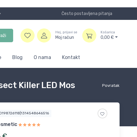
Često postavljena pitanja
Koristite
Hej, prijavi se
Košarica
raži
Moj račun
0,00
€
e
Blog
O nama
Kontakt
sect Killer LED Mos
Povratak
00198726118|1314548646516
osmetic
6
€