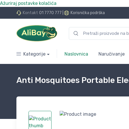
Ažuriraj postavke kolačića
do 24 rate bez kamata
Kontakt
01 7770 777
|
Korisnička podrška
Kategorije
Naslovnica
Naručivanje
Anti Mosquitoes Portable Ele