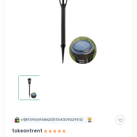
v1|813906958620|1354309229512
tokeontrent