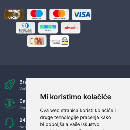
Brza i sigurna dostava
Već za nekoliko dana kod vas
Mi koristimo kolačiće
Garancija u povrat novaca
Jednostavno pravilo: Roba za novac
Ova web stranica koristi kolačiće i
druge tehnologije praćenja kako
24/7 odlična podrška
bi poboljšala vaše iskustvo
Naši agenti uvijek na raspolaganju