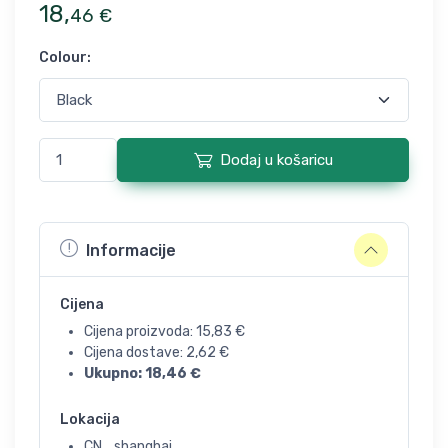
18
,
46
€
Colour
:
Dodaj u košaricu
Informacije
Cijena
Cijena proizvoda:
15,83
€
Cijena dostave:
2,62
€
Ukupno:
18,46
€
Lokacija
CN, , shanghai