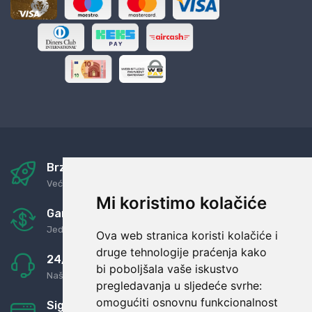
Brza i sigurna dostava
Već za nekoliko dana kod vas
Mi koristimo kolačiće
Garancija u povrat novaca
Jednostavno pravilo: Roba za novac
Ova web stranica koristi kolačiće i
druge tehnologije praćenja kako
24/7 odlična podrška
bi poboljšala vaše iskustvo
Naši agenti uvijek na raspolaganju
pregledavanja u sljedeće svrhe:
omogućiti osnovnu funkcionalnost
Sigurno obročno plaćanje