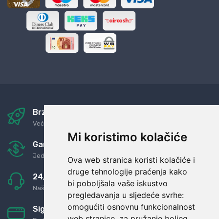
Brza i sigurna dostava
Već za nekoliko dana kod vas
Mi koristimo kolačiće
Garancija u povrat novaca
Jednostavno pravilo: Roba za novac
Ova web stranica koristi kolačiće i
druge tehnologije praćenja kako
24/7 odlična podrška
bi poboljšala vaše iskustvo
Naši agenti uvijek na raspolaganju
pregledavanja u sljedeće svrhe:
omogućiti osnovnu funkcionalnost
Sigurno obročno plaćanje
web stranice
,
za pružanje boljeg