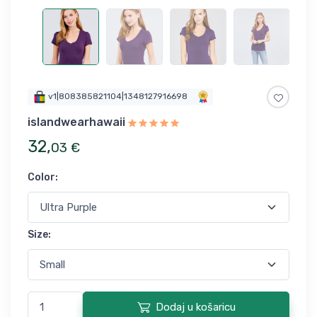
v1|808385821104|1348127916698
islandwearhawaii
32
,
03
€
Color
:
Size
:
Dodaj u košaricu