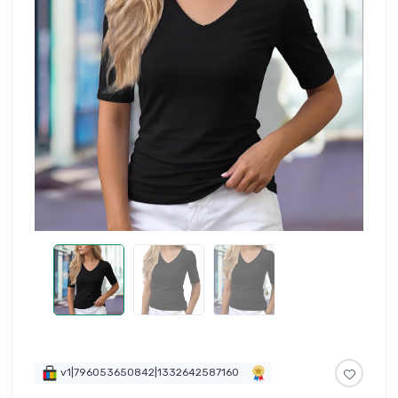
v1|796053650842|1332642587160