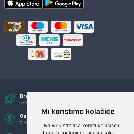
Brza i sigurna dostava
Već za nekoliko dana kod vas
Mi koristimo kolačiće
Garancija u povrat novaca
Jednostavno pravilo: Roba za novac
Ova web stranica koristi kolačiće i
druge tehnologije praćenja kako