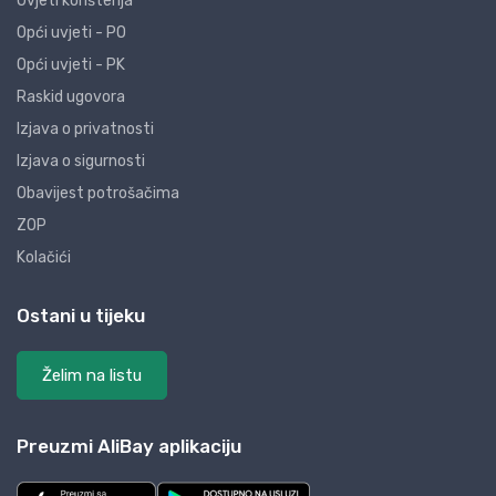
Uvjeti korištenja
Opći uvjeti - PO
Opći uvjeti - PK
Raskid ugovora
Izjava o privatnosti
Izjava o sigurnosti
Obavijest potrošačima
ZOP
Kolačići
Ostani u tijeku
Želim na listu
Preuzmi AliBay aplikaciju