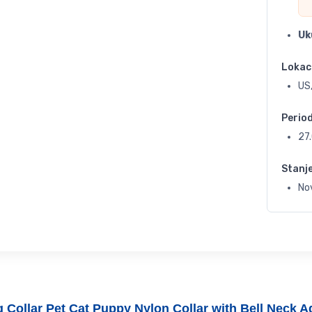
Uk
Lokac
US,
Perio
27
Stanj
No