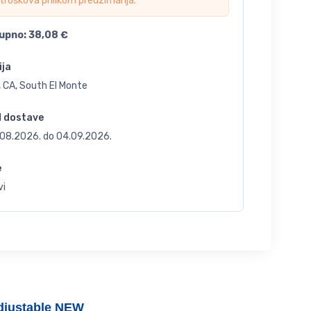
troškova prilikom preuzimanja.
upno:
38,08
€
ija
 CA, South El Monte
d dostave
.08.2026.
do
04.09.2026.
e
vi