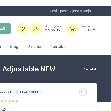
Često postavljena pitanja
Koristite
Hej, prijavi se
Košarica
raži
Moj račun
0,00
€
e
Blog
O nama
Kontakt
ck Adjustable NEW
Povratak
3200496994|1330277168684
8
€