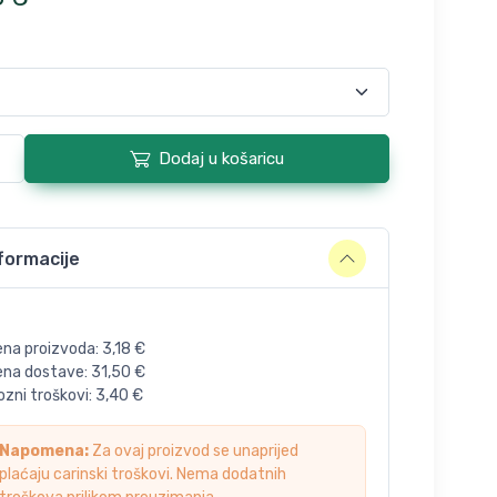
Dodaj u košaricu
formacije
ena proizvoda:
3,18
€
jena dostave:
31,50
€
zni troškovi:
3,40
€
Napomena:
Za ovaj proizvod se unaprijed
plaćaju carinski troškovi. Nema dodatnih