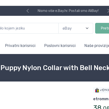
Nismo više e.Bay.hr. Postali smo AliBay!
Pret
Privatni korisnici
Poslovni korisnici
Naše provizij
t Puppy Nylon Collar with Bell Ne
v1|79
etromm
38
,
0