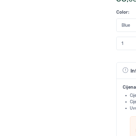
Color
:
In
Cijena
Cij
Ci
Uvo