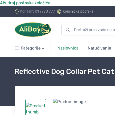
Ažuriraj postavke kolačića
do 24 rate bez kamata
Kontakt
01 7770 777
|
Korisnička podrška
Kategorije
Naslovnica
Naručivanje
Reflective Dog Collar Pet Ca