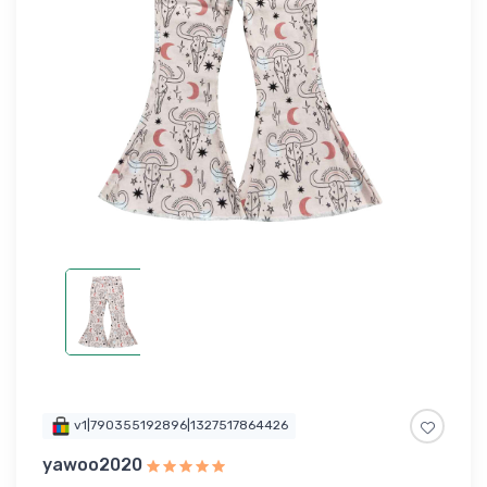
v1|790355192896|1327517864426
yawoo2020