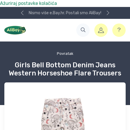
Ažuriraj postavke kolačića
Nismo više e.Bay.hr. Postali smo AliBay!
Povratak
Girls Bell Bottom Denim Jeans
Western Horseshoe Flare Trousers