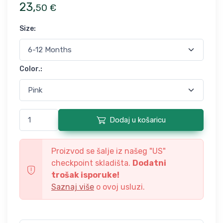
23
,
50
€
Size
:
Color.
:
Dodaj u košaricu
Proizvod se šalje iz našeg "
US
"
checkpoint skladišta.
Dodatni
trošak isporuke!
Saznaj više
o ovoj usluzi.