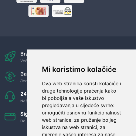
Brza i sigurna dostava
Već za nekoliko dana kod vas
Mi koristimo kolačiće
Garancija u povrat novaca
Jednostavno pravilo: Roba za novac
Ova web stranica koristi kolačiće i
druge tehnologije praćenja kako
24/7 odlična podrška
bi poboljšala vaše iskustvo
Naši agenti uvijek na raspolaganju
pregledavanja u sljedeće svrhe:
omogućiti osnovnu funkcionalnost
Sigurno obročno plaćanje
web stranice
,
za pružanje boljeg
Do 24 rata bez kamata
iskustva na web stranici
,
za
mjerenje vašeg interesa za naše