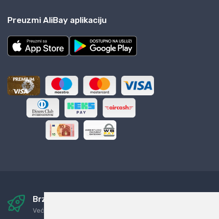
Preuzmi AliBay aplikaciju
Brza i sigurna dostava
Već za nekoliko dana kod vas