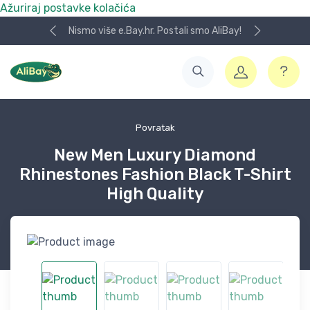
Ažuriraj postavke kolačića
Nismo više e.Bay.hr. Postali smo AliBay!
Povratak
New Men Luxury Diamond
Rhinestones Fashion Black T-Shirt
High Quality