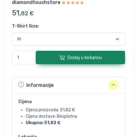
diamondtouchstore
51
,
82
€
T-Shirt Size
:
Dodaj u košaricu
Informacije
Cijena
Cijena proizvoda:
51,82
€
Cijena dostave: Besplatna
Ukupno:
51,82
€
Lokacija