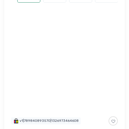
v1|789840893570|1326973464608