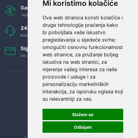
Mi koristimo kolačiće
Garancija u povrat novaca
Jednostavno pravilo: Roba za novac
Ova web stranica koristi kolačiće i
druge tehnologije praćenja kako
24/7 odlična podrška
bi poboljšala vaše iskustvo
Naši agenti uvijek na raspolaganju
pregledavanja u sljedeće svrhe:
omogućiti osnovnu funkcionalnost
Sigurno obročno plaćanje
web stranice
,
za pružanje boljeg
Do 24 rata bez kamata
iskustva na web stranici
,
za
mjerenje vašeg interesa za naše
proizvode i usluge i za
personalizaciju marketinških
interakcija
,
za isporuku oglasa koji
su relevantniji za vas
.
Slažem se
Odbijam
© Sva prava zadržana.
Dopi grupa d.o.o.