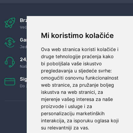
Brza i sigurna dostava
Već za nekoliko dana kod vas
Mi koristimo kolačiće
Garancija u povrat novaca
Jednostavno pravilo: Roba za novac
Ova web stranica koristi kolačiće i
druge tehnologije praćenja kako
24/7 odlična podrška
bi poboljšala vaše iskustvo
Naši agenti uvijek na raspolaganju
pregledavanja u sljedeće svrhe:
omogućiti osnovnu funkcionalnost
Sigurno obročno plaćanje
web stranice
,
za pružanje boljeg
Do 24 rata bez kamata
iskustva na web stranici
,
za
mjerenje vašeg interesa za naše
proizvode i usluge i za
personalizaciju marketinških
interakcija
,
za isporuku oglasa koji
su relevantniji za vas
.