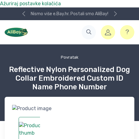
Ažuriraj postavke kolačića
Nismo više e.Bay.hr. Postali smo AliBay!
Povratak
Reflective Nylon Personalized Dog
Collar Embroidered Custom ID
Name Phone Number