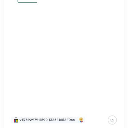
v1|789297911690|1326416524066