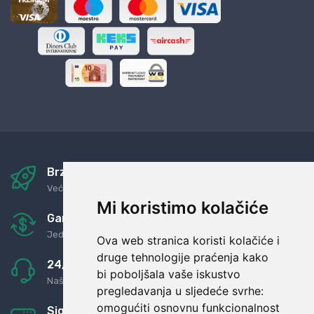
Brza i sigurna dostava
Već za nekoliko dana kod vas
Mi koristimo kolačiće
Garancija u povrat novaca
Jednostavno pravilo: Roba za novac
Ova web stranica koristi kolačiće i
druge tehnologije praćenja kako
24/7 odlična podrška
bi poboljšala vaše iskustvo
Naši agenti uvijek na raspolaganju
pregledavanja u sljedeće svrhe:
omogućiti osnovnu funkcionalnost
Sigurno obročno plaćanje