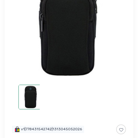
v1|778431542742|1313045052026