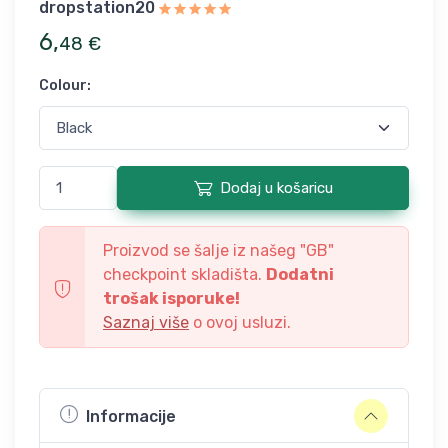
dropstation20
6
,
48
€
Colour
:
Dodaj u košaricu
Proizvod se šalje iz našeg "
GB
"
checkpoint skladišta.
Dodatni
trošak isporuke!
Saznaj više
o ovoj usluzi.
Informacije