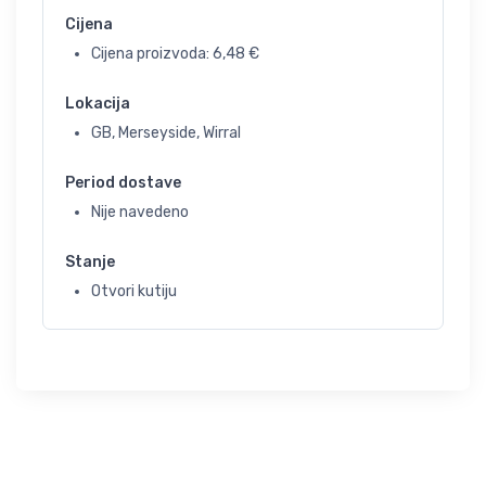
Cijena
Cijena proizvoda:
6,48
€
Lokacija
GB, Merseyside, Wirral
Period dostave
Nije navedeno
Stanje
Otvori kutiju