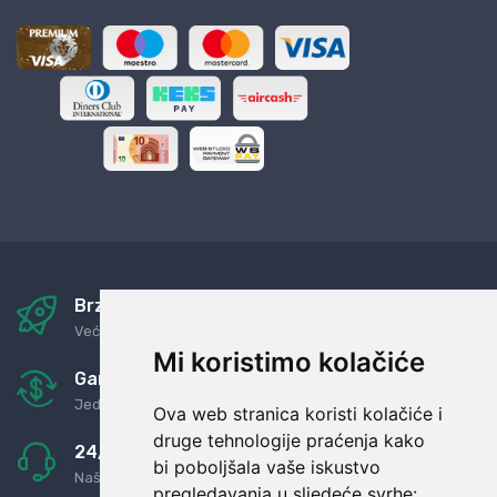
Brza i sigurna dostava
Već za nekoliko dana kod vas
Mi koristimo kolačiće
Garancija u povrat novaca
Jednostavno pravilo: Roba za novac
Ova web stranica koristi kolačiće i
druge tehnologije praćenja kako
24/7 odlična podrška
bi poboljšala vaše iskustvo
Naši agenti uvijek na raspolaganju
pregledavanja u sljedeće svrhe: