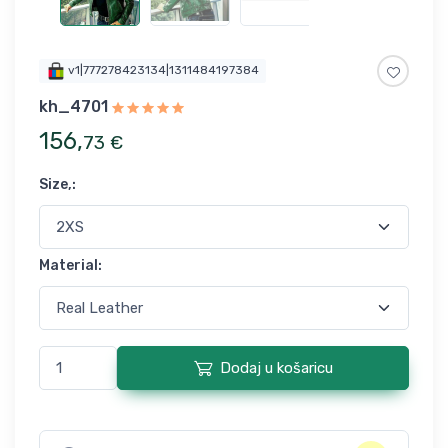
v1|777278423134|1311484197384
kh_4701
156
,
73
€
Size,
:
Material
:
Dodaj u košaricu