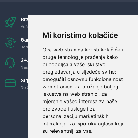
Brza i sigurna dostava
Već za nekoliko dana kod vas
Mi koristimo kolačiće
Garancija u povrat novaca
Jednostavno pravilo: Roba za novac
Ova web stranica koristi kolačiće i
druge tehnologije praćenja kako
24/7 odlična podrška
bi poboljšala vaše iskustvo
Naši agenti uvijek na raspolaganju
pregledavanja u sljedeće svrhe:
omogućiti osnovnu funkcionalnost
Sigurno obročno plaćanje
web stranice
,
za pružanje boljeg
Do 24 rata bez kamata
iskustva na web stranici
,
za
mjerenje vašeg interesa za naše
proizvode i usluge i za
personalizaciju marketinških
interakcija
,
za isporuku oglasa koji
su relevantniji za vas
.