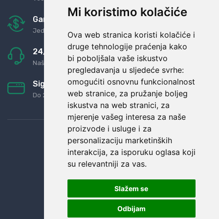
Mi koristimo kolačiće
Garancija u povrat novaca
Jednostavno pravilo: Roba za novac
Ova web stranica koristi kolačiće i
druge tehnologije praćenja kako
24/7 odlična podrška
bi poboljšala vaše iskustvo
Naši agenti uvijek na raspolaganju
pregledavanja u sljedeće svrhe:
omogućiti osnovnu funkcionalnost
Sigurno obročno plaćanje
web stranice
,
za pružanje boljeg
Do 24 rata bez kamata
iskustva na web stranici
,
za
mjerenje vašeg interesa za naše
proizvode i usluge i za
personalizaciju marketinških
interakcija
,
za isporuku oglasa koji
su relevantniji za vas
.
Slažem se
Odbijam