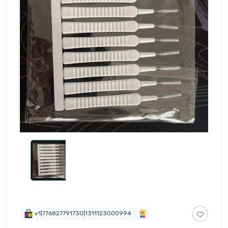
v1|776827791730|1311123000994