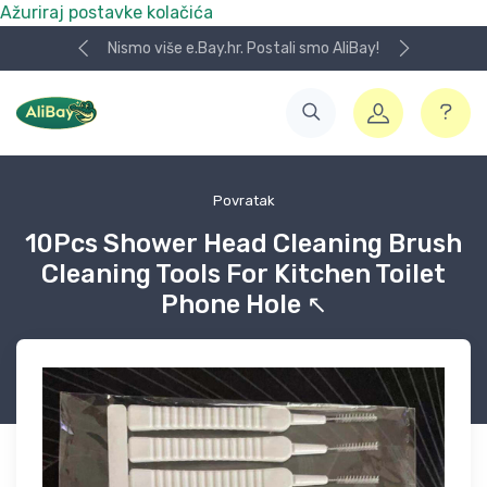
Ažuriraj postavke kolačića
Nismo više e.Bay.hr. Postali smo AliBay!
Povratak
10Pcs Shower Head Cleaning Brush
Cleaning Tools For Kitchen Toilet
Phone Hole ↖