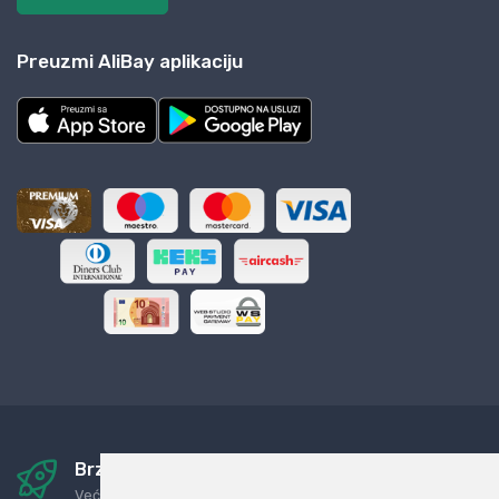
Preuzmi AliBay aplikaciju
Brza i sigurna dostava
Već za nekoliko dana kod vas