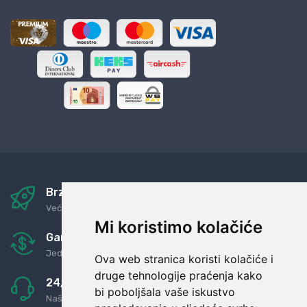
Brza i sigurna dostava
Već za nekoliko dana kod vas
Mi koristimo kolačiće
Garancija u povrat novaca
Jednostavno pravilo: Roba za novac
Ova web stranica koristi kolačiće i
druge tehnologije praćenja kako
24/7 odlična podrška
bi poboljšala vaše iskustvo
Naši agenti uvijek na raspolaganju