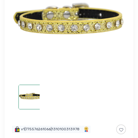
v1|775576261066|1310100313978