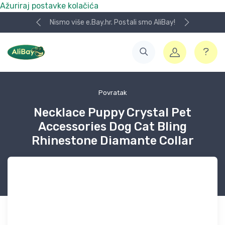
Ažuriraj postavke kolačića
Nismo više e.Bay.hr. Postali smo AliBay!
Povratak
Necklace Puppy Crystal Pet
Accessories Dog Cat Bling
Rhinestone Diamante Collar