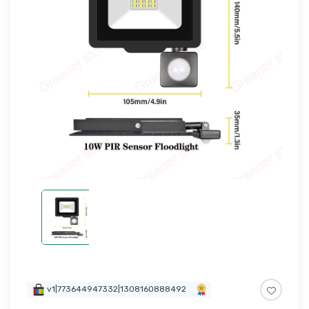
v1|773644947332|1308160888492