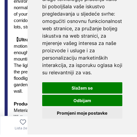
bi poboljšala vaše iskustvo
pregledavanja u sljedeće svrhe:
omogućiti osnovnu funkcionalnost
web stranice
,
za pružanje boljeg
iskustva na web stranici
,
za
mjerenje vašeg interesa za naše
proizvode i usluge i za
personalizaciju marketinških
interakcija
,
za isporuku oglasa koji
su relevantniji za vas
.
Slažem se
Odbijam
Promjeni moje postavke
Lista želja
Izbornik
0,00
€