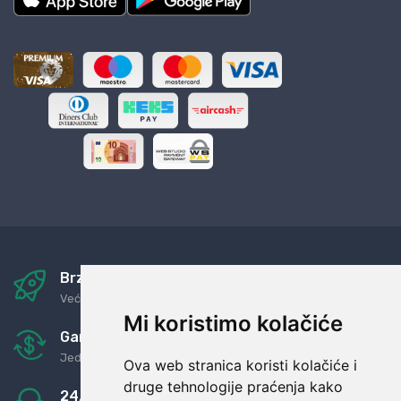
Brza i sigurna dostava
Već za nekoliko dana kod vas
Mi koristimo kolačiće
Garancija u povrat novaca
Jednostavno pravilo: Roba za novac
Ova web stranica koristi kolačiće i
druge tehnologije praćenja kako
24/7 odlična podrška