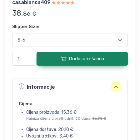
casablanca409
38
,
86
€
Slipper Size
:
Dodaj u košaricu
Informacije
Cijena
Cijena proizvoda:
15,36
€
Najniža cijena u prethodnih 30 dana:
36,95
€
Cijena dostave:
20,10
€
Uvozni troškovi:
3,40
€