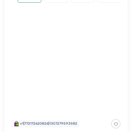
v1|772172620826|1307279593582