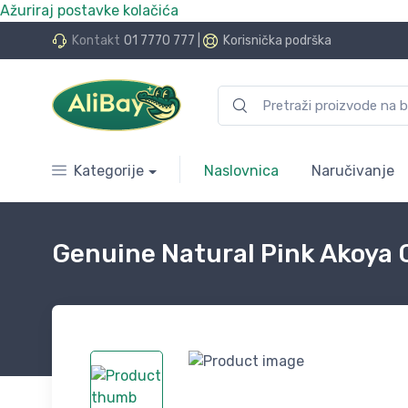
Ažuriraj postavke kolačića
do 24 rate bez kamata
Kontakt
01 7770 777
|
Korisnička podrška
Kategorije
Naslovnica
Naručivanje
Genuine Natural Pink Akoya C