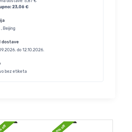
jena dostave:
5,87
€
upno:
23,06
€
ija
 , Beijing
d dostave
.09.2026.
do
12.10.2026.
e
vo bez etiketa