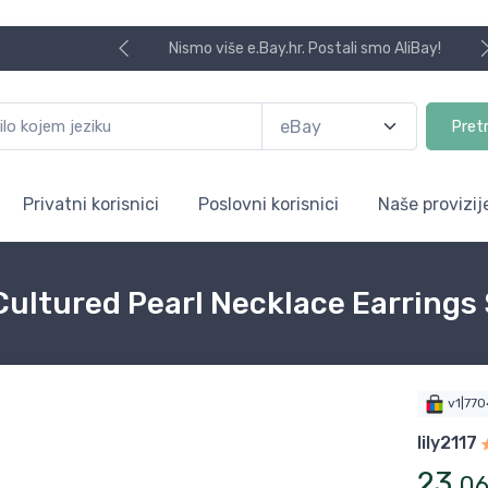
Nismo više e.Bay.hr. Postali smo AliBay!
Pret
Privatni korisnici
Poslovni korisnici
Naše provizij
ultured Pearl Necklace Earrings 
v1|77
lily2117
23
,
0