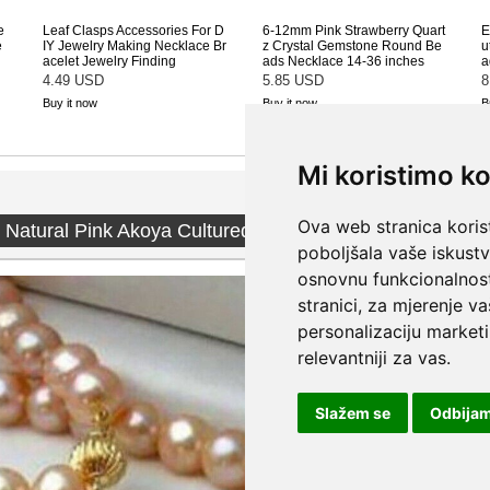
Mi koristimo ko
Ova web stranica korist
poboljšala vaše iskust
osnovnu funkcionalnos
stranici
,
za mjerenje va
personalizaciju marketi
relevantniji za vas
.
Slažem se
Odbija