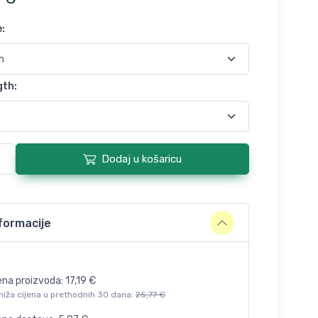
e
:
gth
:
Dodaj u košaricu
formacije
ena proizvoda:
17,19
€
niža cijena u prethodnih 30 dana:
25,77
€