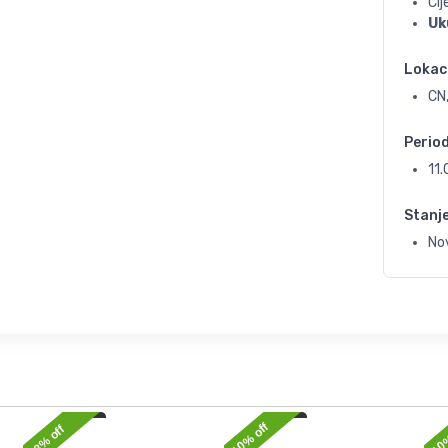
Ci
Uk
Lokac
CN,
Perio
11
Stanj
No