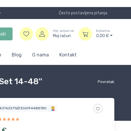
Često postavljena pitanja
Koristite
Hej, prijavi se
Košarica
raži
Moj račun
0,00
€
e
Blog
O nama
Kontakt
Set 14-48''
Povratak
0437635716|1306194488780
6
€