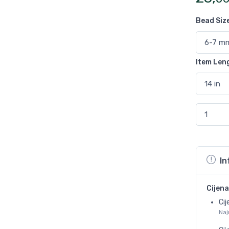
Bead Siz
Item Len
In
Cijena
Cij
Naj