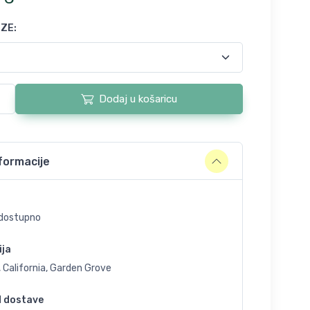
IZE
:
Dodaj u košaricu
formacije
dostupno
ija
 California, Garden Grove
d dostave