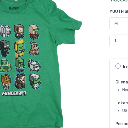
YOUTH S
In
Cijena
Ne
Lokac
US,
Perio