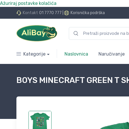
Ažuriraj postavke kolačića
do 24 rate bez kamata
Kontakt
01 7770 777
|
Korisnička podrška
Kategorije
Naslovnica
Naručivanje
BOYS MINECRAFT GREEN T S