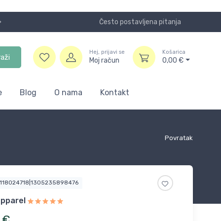
Često postavljena pitanja
Koristite
Hej, prijavi se
Košarica
raži
Moj račun
0,00
€
e
Blog
O nama
Kontakt
Povratak
9118024718|1305235898476
pparel
€