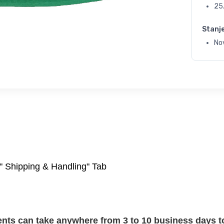
25
Stanj
No