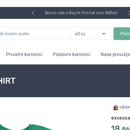
Nismo više e.Bay.hr. Postali smo AliBay!
Pret
Privatni korisnici
Poslovni korisnici
Naše provizij
HIRT
v1|76
excessa
18
,
86