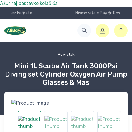
Ažuriraj postavke kolačića
Nismo više e.Bay.hr. Postali smo AliBay!
Povratak
Mini 1L Scuba Air Tank 3000Psi
Diving set Cylinder Oxygen Air Pump
Glasses & Mas