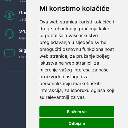
Već za nekoliko dana kod vas
Mi koristimo kolačiće
Garancija u povrat novaca
Jednostavno pravilo: Roba za novac
Ova web stranica koristi kolačiće i
druge tehnologije praćenja kako
24/7 odlična podrška
bi poboljšala vaše iskustvo
Naši agenti uvijek na raspolaganju
pregledavanja u sljedeće svrhe:
omogućiti osnovnu funkcionalnost
Sigurno obročno plaćanje
web stranice
,
za pružanje boljeg
Do 24 rata bez kamata
iskustva na web stranici
,
za
mjerenje vašeg interesa za naše
proizvode i usluge i za
personalizaciju marketinških
interakcija
,
za isporuku oglasa koji
su relevantniji za vas
.
Slažem se
Odbijam