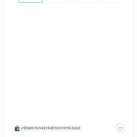
v1|768975342134|1305191153652