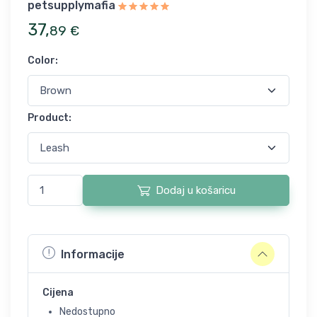
petsupplymafia
37
,
89
€
Color
:
Product
:
Dodaj u košaricu
Informacije
Cijena
Nedostupno