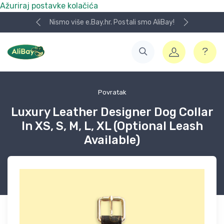
Ažuriraj postavke kolačića
Nismo više e.Bay.hr. Postali smo AliBay!
Povratak
Luxury Leather Designer Dog Collar
In XS, S, M, L, XL (Optional Leash
Available)