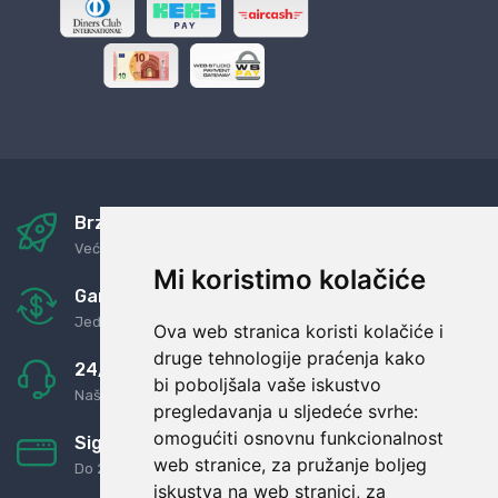
Brza i sigurna dostava
Već za nekoliko dana kod vas
Mi koristimo kolačiće
Garancija u povrat novaca
Jednostavno pravilo: Roba za novac
Ova web stranica koristi kolačiće i
druge tehnologije praćenja kako
24/7 odlična podrška
bi poboljšala vaše iskustvo
Naši agenti uvijek na raspolaganju
pregledavanja u sljedeće svrhe:
omogućiti osnovnu funkcionalnost
Sigurno obročno plaćanje
web stranice
,
za pružanje boljeg
Do 24 rata bez kamata
iskustva na web stranici
,
za