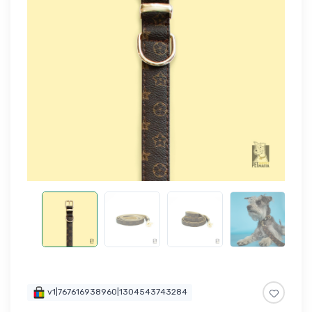
v1|767616938960|1304543743284