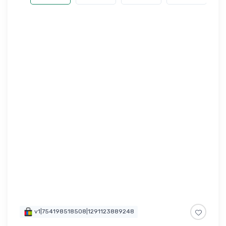
v1|754198518508|1291123889248