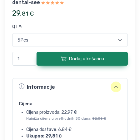
dental-see
29
,
81
€
QTY
:
Dodaj u košaricu
Informacije
Cijena
Cijena proizvoda:
22,97
€
Najniža cijena u prethodnih 30 dana:
32,06
€
Cijena dostave:
6,84
€
Ukupno:
29,81
€