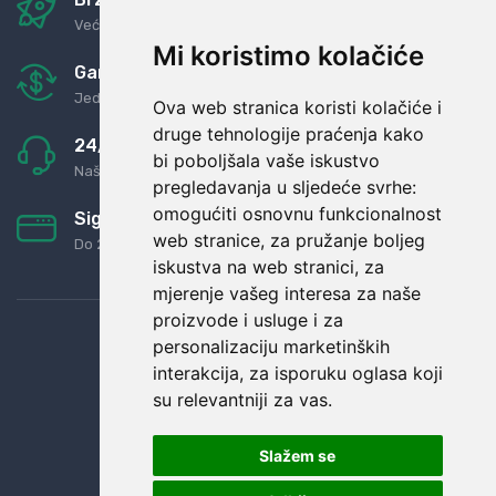
Već za nekoliko dana kod vas
Mi koristimo kolačiće
Garancija u povrat novaca
Jednostavno pravilo: Roba za novac
Ova web stranica koristi kolačiće i
druge tehnologije praćenja kako
24/7 odlična podrška
bi poboljšala vaše iskustvo
Naši agenti uvijek na raspolaganju
pregledavanja u sljedeće svrhe:
omogućiti osnovnu funkcionalnost
Sigurno obročno plaćanje
web stranice
,
za pružanje boljeg
Do 24 rata bez kamata
iskustva na web stranici
,
za
mjerenje vašeg interesa za naše
proizvode i usluge i za
personalizaciju marketinških
interakcija
,
za isporuku oglasa koji
su relevantniji za vas
.
Slažem se