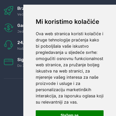
Brza i sigurna dostava
Već za nekoliko dana kod vas
Mi koristimo kolačiće
Garancija u povrat novaca
Jednostavno pravilo: Roba za novac
Ova web stranica koristi kolačiće i
druge tehnologije praćenja kako
24/7 odlična podrška
bi poboljšala vaše iskustvo
Naši agenti uvijek na raspolaganju
pregledavanja u sljedeće svrhe:
omogućiti osnovnu funkcionalnost
Sigurno obročno plaćanje
web stranice
,
za pružanje boljeg
Do 24 rata bez kamata
iskustva na web stranici
,
za
mjerenje vašeg interesa za naše
proizvode i usluge i za
personalizaciju marketinških
interakcija
,
za isporuku oglasa koji
su relevantniji za vas
.
Slažem se