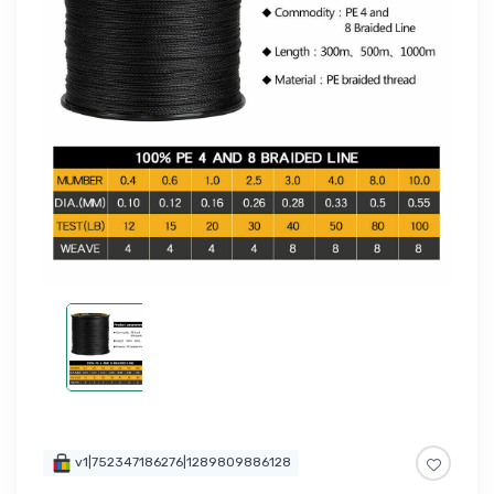
v1|752347186276|1289809886128