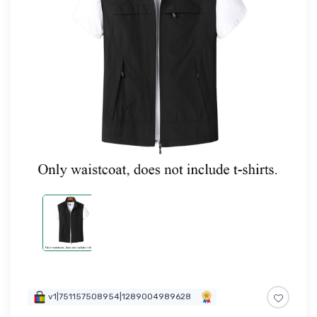
v1|751157508954|1289004989628