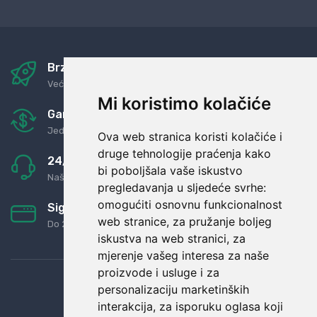
Brza i sigurna dostava
Već za nekoliko dana kod vas
Mi koristimo kolačiće
Garancija u povrat novaca
Jednostavno pravilo: Roba za novac
Ova web stranica koristi kolačiće i
druge tehnologije praćenja kako
24/7 odlična podrška
bi poboljšala vaše iskustvo
Naši agenti uvijek na raspolaganju
pregledavanja u sljedeće svrhe:
omogućiti osnovnu funkcionalnost
Sigurno obročno plaćanje
web stranice
,
za pružanje boljeg
Do 24 rata bez kamata
iskustva na web stranici
,
za
mjerenje vašeg interesa za naše
proizvode i usluge i za
personalizaciju marketinških
interakcija
,
za isporuku oglasa koji