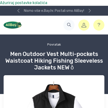
Ažuriraj postavke kolačića
Nismo više e.Bay.hr. Postali smo AliBay!
Povratak
Men Outdoor Vest Multi-pockets
Waistcoat Hiking Fishing Sleeveless
Jackets NEW ṑ