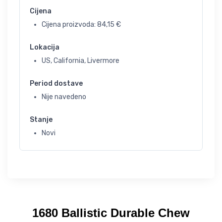
Cijena
Cijena proizvoda:
84,15
€
Lokacija
US, California, Livermore
Period dostave
Nije navedeno
Stanje
Novi