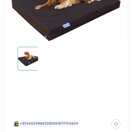
v1|744029886728|1281877793604