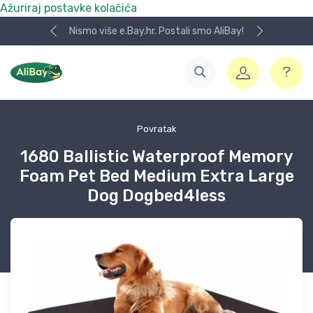
Ažuriraj postavke kolačića
Nismo više e.Bay.hr. Postali smo AliBay!
Povratak
1680 Ballistic Waterproof Memory
Foam Pet Bed Medium Extra Large
Dog Dogbed4less