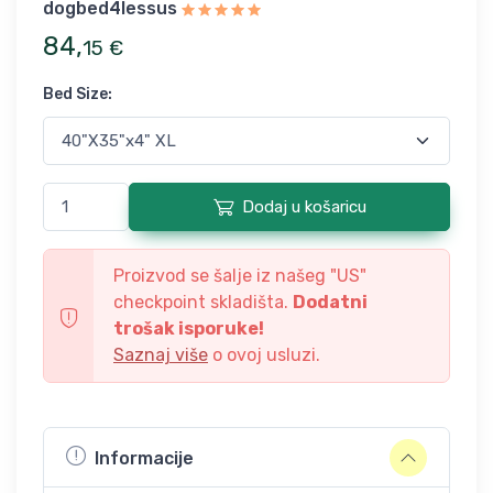
dogbed4lessus
84
,
15
€
Bed Size
:
Dodaj u košaricu
Proizvod se šalje iz našeg "
US
"
checkpoint skladišta.
Dodatni
trošak isporuke!
Saznaj više
o ovoj usluzi.
Informacije