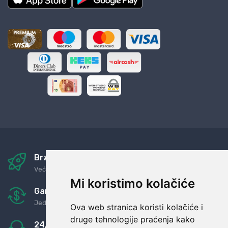
Brza i sigurna dostava
Već za nekoliko dana kod vas
Mi koristimo kolačiće
Garancija u povrat novaca
Jednostavno pravilo: Roba za novac
Ova web stranica koristi kolačiće i
druge tehnologije praćenja kako
24/7 odlična podrška