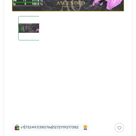
v1|732493380766|1272119217382