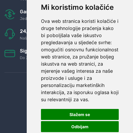
Mi koristimo kolačiće
Garancija u povrat novaca
Jednostavno pravilo: Roba za novac
Ova web stranica koristi kolačiće i
druge tehnologije praćenja kako
24/7 odlična podrška
bi poboljšala vaše iskustvo
Naši agenti uvijek na raspolaganju
pregledavanja u sljedeće svrhe:
omogućiti osnovnu funkcionalnost
Sigurno obročno plaćanje
web stranice
,
za pružanje boljeg
Do 24 rata bez kamata
iskustva na web stranici
,
za
mjerenje vašeg interesa za naše
proizvode i usluge i za
personalizaciju marketinških
interakcija
,
za isporuku oglasa koji
su relevantniji za vas
.
Slažem se
Odbijam