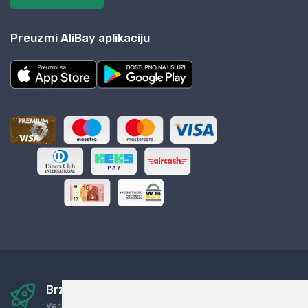
Preuzmi AliBay aplikaciju
Brza i sigurna dostava
Već za nekoliko dana kod vas