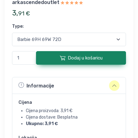
arkascendedoutlet
3
,
91
€
Type
:
Dodaj u košaricu
Informacije
Cijena
Cijena proizvoda:
3,91
€
Cijena dostave: Besplatna
Ukupno:
3,91
€
Lokacija