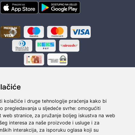
lačiće
i kolačiće i druge tehnologije praćenja kako bi
ka
Sigurno obročno plaćanje
vo pregledavanja u sljedeće svrhe:
omogućiti
polaganju
Do 24 rata bez kamata
t web stranice
,
za pružanje boljeg iskustva na web
šeg interesa za naše proizvode i usluge i za
nških interakcija
,
za isporuku oglasa koji su