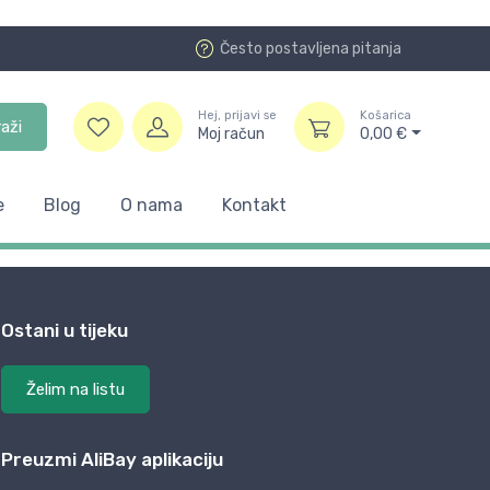
Često postavljena pitanja
Hej, prijavi se
Košarica
raži
Moj račun
0,00
€
e
Blog
O nama
Kontakt
Ostani u tijeku
Želim na listu
Preuzmi AliBay aplikaciju