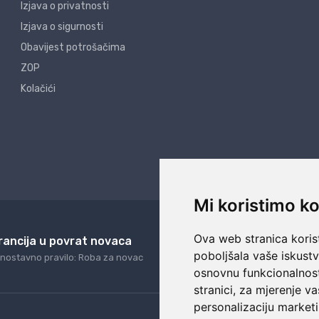
Izjava o privatnosti
Izjava o sigurnosti
Obavijest potrošačima
ZOP
Kolačići
Mi koristimo ko
Ova web stranica korist
rancija u povrat novaca
24/7 odlična podrš
poboljšala vaše iskust
nostavno pravilo: Roba za novac
Naši agenti uvijek na ras
osnovnu funkcionalnos
stranici
,
za mjerenje va
personalizaciju marketi