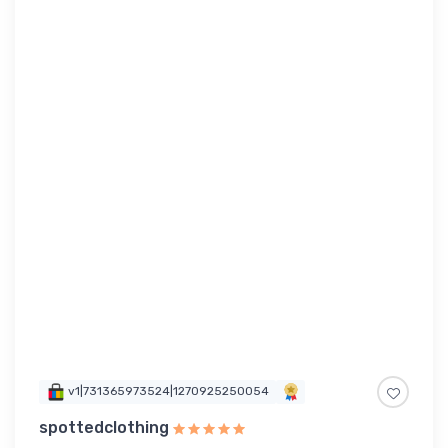
v1|731365973524|1270925250054
spottedclothing