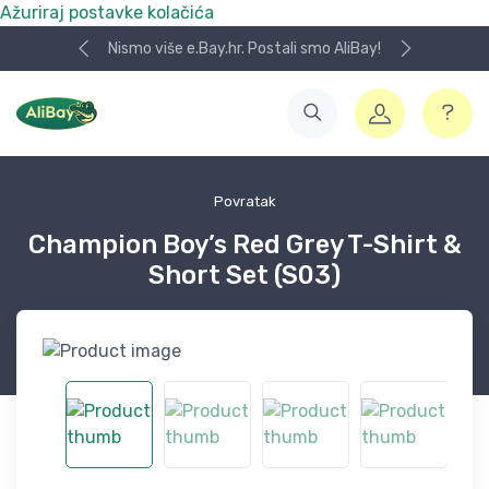
Ažuriraj postavke kolačića
Nismo više e.Bay.hr. Postali smo AliBay!
Povratak
Champion Boy’s Red Grey T-Shirt &
Short Set (S03)