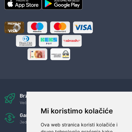
Brza i sigurna dostava
Već za nekoliko dana kod vas
Mi koristimo kolačiće
Garancija u povrat novaca
Jednostavno pravilo: Roba za novac
Ova web stranica koristi kolačiće i
druge tehnologije praćenja kako