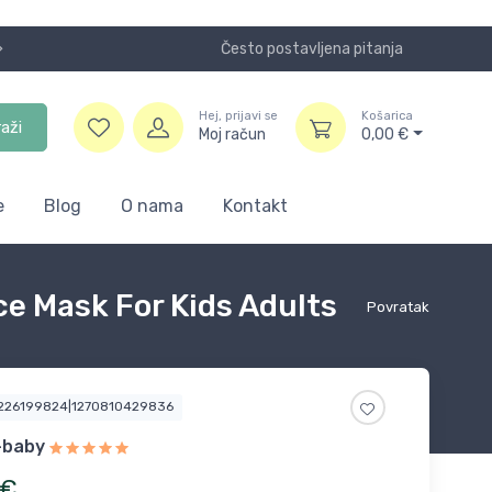
Često postavljena pitanja
Koristite
Hej, prijavi se
Košarica
raži
Moj račun
0,00
€
e
Blog
O nama
Kontakt
e Mask For Kids Adults
Povratak
1226199824|1270810429836
-baby
€