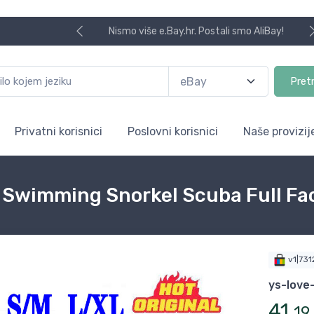
Nismo više e.Bay.hr. Postali smo AliBay!
Pret
Privatni korisnici
Poslovni korisnici
Naše provizij
Swimming Snorkel Scuba Full Fac
v1|73
ys-love
41
,
19