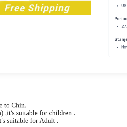
US
Perio
27
Stanj
No