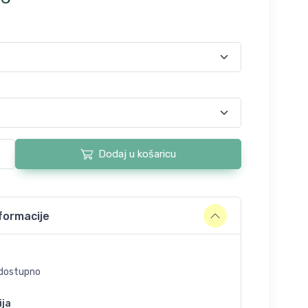
Dodaj u košaricu
formacije
dostupno
ija