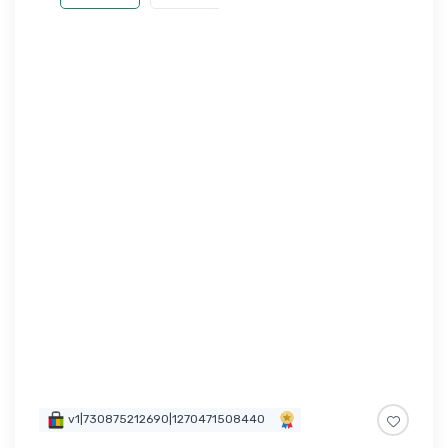
v1|730875212690|1270471508440