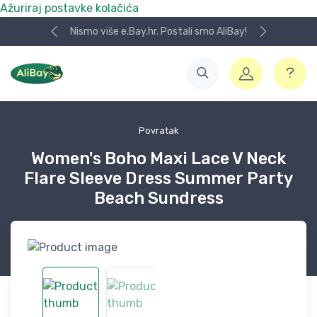
Ažuriraj postavke kolačića
Nismo više e.Bay.hr. Postali smo AliBay!
Povratak
Women's Boho Maxi Lace V Neck
Flare Sleeve Dress Summer Party
Beach Sundress