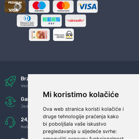
Brza i sigurna dostava
Već za nekoliko dana kod vas
Mi koristimo kolačiće
Garancija u povrat novaca
Jednostavno pravilo: Roba za novac
Ova web stranica koristi kolačiće i
druge tehnologije praćenja kako
24/7 odlična podrška
bi poboljšala vaše iskustvo
Naši agenti uvijek na raspolaganju
pregledavanja u sljedeće svrhe:
omogućiti osnovnu funkcionalnost