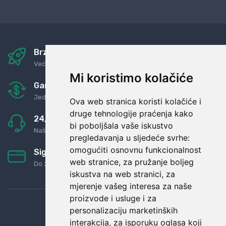
Brza i sigurna dostava
Već za nekoliko dana kod vas
Mi koristimo kolačiće
Garancija u povrat novaca
Jednostavno pravilo: Roba za novac
Ova web stranica koristi kolačiće i
druge tehnologije praćenja kako
24/7 odlična podrška
bi poboljšala vaše iskustvo
Naši agenti uvijek na raspolaganju
pregledavanja u sljedeće svrhe:
omogućiti osnovnu funkcionalnost
Sigurno obročno plaćanje
web stranice
,
za pružanje boljeg
Do 24 rata bez kamata
iskustva na web stranici
,
za
mjerenje vašeg interesa za naše
proizvode i usluge i za
personalizaciju marketinških
interakcija
,
za isporuku oglasa koji