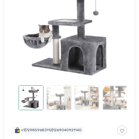
v1|729859683112|1269040921140