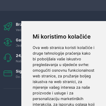
Brza i sigurna dostava
Već za nekoliko dana kod vas
Mi koristimo kolačiće
Garancija u povrat novaca
Jednostavno pravilo: Roba za novac
Ova web stranica koristi kolačiće i
druge tehnologije praćenja kako
24/7 odlična podrška
bi poboljšala vaše iskustvo
Naši agenti uvijek na raspolaganju
pregledavanja u sljedeće svrhe:
omogućiti osnovnu funkcionalnost
Sigurno obročno plaćanje
web stranice
,
za pružanje boljeg
Do 24 rata bez kamata
iskustva na web stranici
,
za
mjerenje vašeg interesa za naše
proizvode i usluge i za
personalizaciju marketinških
interakcija
,
za isporuku oglasa koji