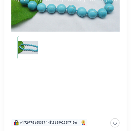
v1|729756308744|1268902517196