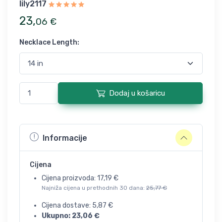
lily2117
23
,
06
€
Necklace Length
:
Dodaj u košaricu
Informacije
Cijena
Cijena proizvoda:
17,19
€
Najniža cijena u prethodnih 30 dana:
25,77
€
Cijena dostave:
5,87
€
Ukupno:
23,06
€