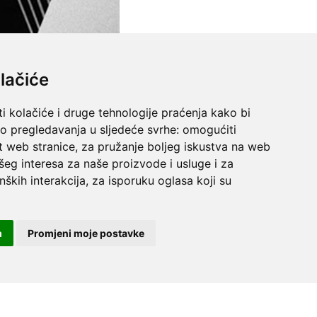
lačiće
i kolačiće i druge tehnologije praćenja kako bi
vo pregledavanja u sljedeće svrhe:
omogućiti
t web stranice
,
za pružanje boljeg iskustva na web
šeg interesa za naše proizvode i usluge i za
nških interakcija
,
za isporuku oglasa koji su
m
Promjeni moje postavke