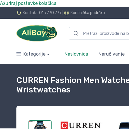
Ažuriraj postavke kolačića
do 24 rate bez kamata
Kontakt
01 7770 777
|
Korisnička podrška
Kategorije
Naslovnica
Naručivanje
CURREN Fashion Men Watches
Wristwatches