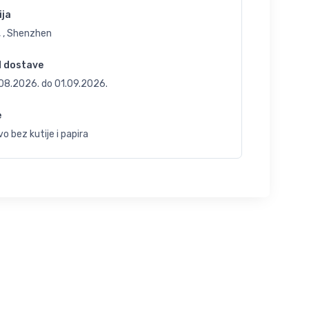
ija
, , Shenzhen
d dostave
.08.2026.
do
01.09.2026.
e
o bez kutije i papira