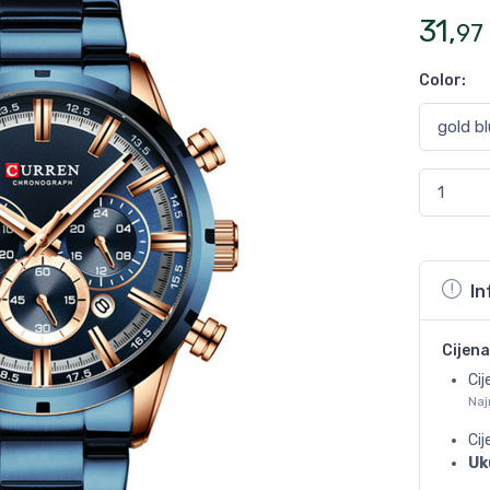
31
,
97
Color
:
In
Cijena
Cij
Naj
Ci
Uk