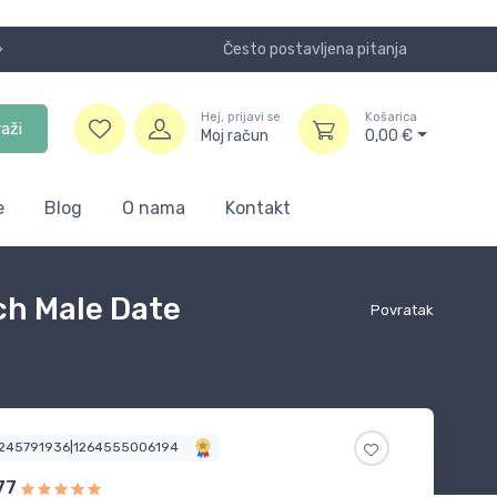
Često postavljena pitanja
Koristite
Hej, prijavi se
Košarica
raži
Moj račun
0,00
€
e
Blog
O nama
Kontakt
h Male Date
Povratak
6245791936|1264555006194
77