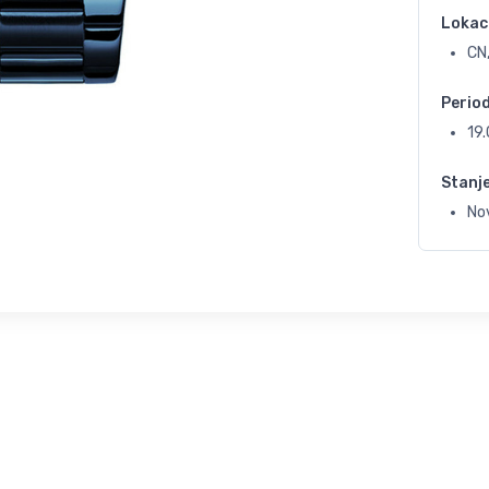
Lokac
CN
Perio
19
Stanj
Nov