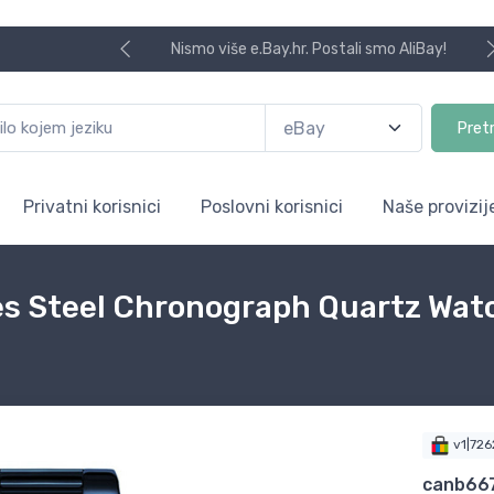
Nismo više e.Bay.hr. Postali smo AliBay!
Pret
Privatni korisnici
Poslovni korisnici
Naše provizij
 Steel Chronograph Quartz Watc
v1|72
canb66