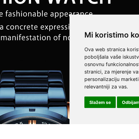
Mi koristimo ko
Ova web stranica korist
poboljšala vaše iskust
osnovnu funkcionalnos
stranici
,
za mjerenje va
personalizaciju marketi
relevantniji za vas
.
Slažem se
Odbija