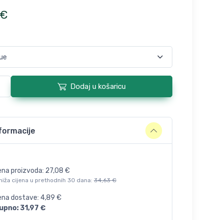
€
Dodaj u košaricu
formacije
ena proizvoda:
27,08
€
niža cijena u prethodnih 30 dana:
34,63
€
jena dostave:
4,89
€
upno:
31,97
€