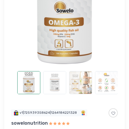
v1|725939358624|1264184221328
sowelonutrition