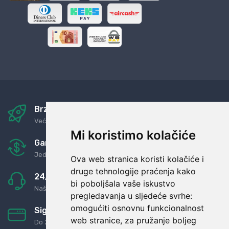
Brza i sigurna dostava
Već za nekoliko dana kod vas
Mi koristimo kolačiće
Garancija u povrat novaca
Jednostavno pravilo: Roba za novac
Ova web stranica koristi kolačiće i
druge tehnologije praćenja kako
24/7 odlična podrška
bi poboljšala vaše iskustvo
Naši agenti uvijek na raspolaganju
pregledavanja u sljedeće svrhe:
omogućiti osnovnu funkcionalnost
Sigurno obročno plaćanje
web stranice
,
za pružanje boljeg
Do 24 rata bez kamata