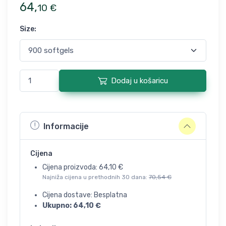
64
,
10
€
Size
:
Dodaj u košaricu
Informacije
Cijena
Cijena proizvoda:
64,10
€
Najniža cijena u prethodnih 30 dana:
70,54
€
Cijena dostave: Besplatna
Ukupno:
64,10
€