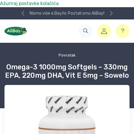
Ažuriraj postavke kolačića
Nismo više e.Bay.hr. Postali smo AliBay!
Povratak
Omega-3 1000mg Softgels – 330mg
EPA, 220mg DHA, Vit E 5mg – Sowelo