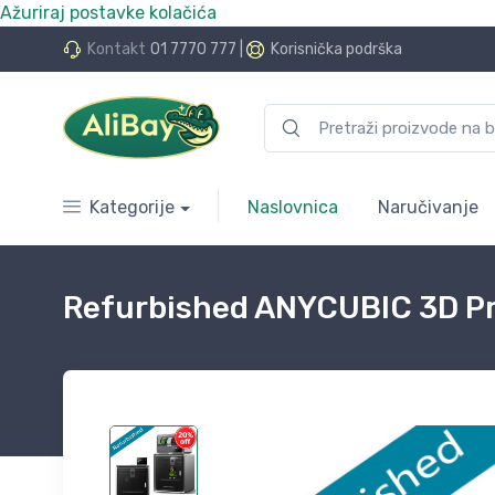
Ažuriraj postavke kolačića
do 24 rate bez kamata
Kontakt
01 7770 777
|
Korisnička podrška
Kategorije
Naslovnica
Naručivanje
Refurbished ANYCUBIC 3D Pri