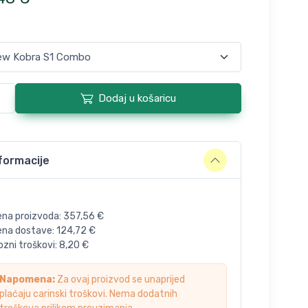
Dodaj u košaricu
formacije
ena proizvoda:
357,56
€
jena dostave:
124,72
€
zni troškovi:
8,20
€
Napomena:
Za ovaj proizvod se unaprijed
plaćaju carinski troškovi. Nema dodatnih