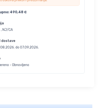
troškova prilikom preuzimanja.
upno:
490,48
€
ija
 , NJ/CA
d dostave
.08.2026.
do
07.09.2026.
e
jereno - Obnovljeno