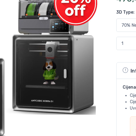
3D Type
:
In
Cijena
Cij
Ci
Uvo