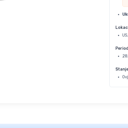
Uk
Lokac
US,
Perio
28
Stanj
Ov