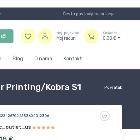
Često postavljena pitanja
Koristite
Hej, prijavi se
Košarica
raži
Moj račun
0,00
€
e
Blog
O nama
Kontakt
r Printing/Kobra S1
Povratak
7522426702|1253604012306
c_outlet_us
48
€