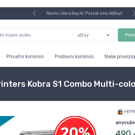
Nismo više e.Bay.hr. Postali smo AliBay!
Pret
Privatni korisnici
Poslovni korisnici
Naše provizij
nters Kobra S1 Combo Multi-colo
v1|71
anycubi
490
,