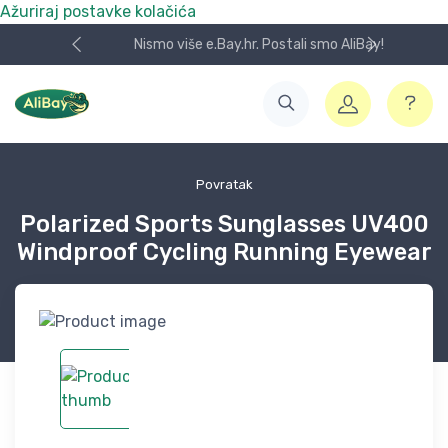
Ažuriraj postavke kolačića
Nismo više e.Bay.hr. Postali smo AliBay!
Povratak
Polarized Sports Sunglasses UV400
Windproof Cycling Running Eyewear