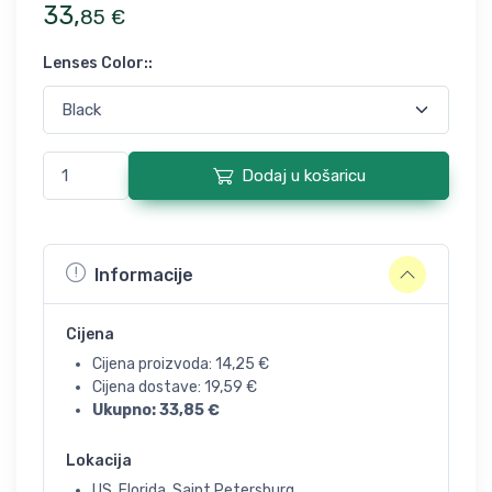
33
,
85
€
Lenses Color:
:
Dodaj u košaricu
Informacije
Cijena
Cijena proizvoda:
14,25
€
Cijena dostave:
19,59
€
Ukupno:
33,85
€
Lokacija
US, Florida, Saint Petersburg