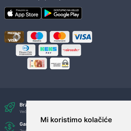
Brza i sigurna dostava
Već za nekoliko dana kod vas
Mi koristimo kolačiće
Garancija u povrat novaca
Jednostavno pravilo: Roba za novac