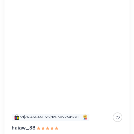
v1|716455455312|1253092641778
haiaw_38