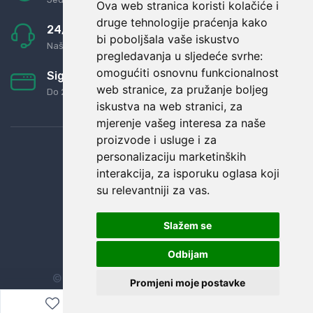
Ova web stranica koristi kolačiće i
druge tehnologije praćenja kako
24/7 odlična podrška
bi poboljšala vaše iskustvo
Naši agenti uvijek na raspolaganju
pregledavanja u sljedeće svrhe:
omogućiti osnovnu funkcionalnost
Sigurno obročno plaćanje
web stranice
,
za pružanje boljeg
Do 24 rata bez kamata
iskustva na web stranici
,
za
mjerenje vašeg interesa za naše
proizvode i usluge i za
personalizaciju marketinških
interakcija
,
za isporuku oglasa koji
su relevantniji za vas
.
Slažem se
Odbijam
© Sva prava zadržana.
Dopi grupa d.o.o.
Promjeni moje postavke