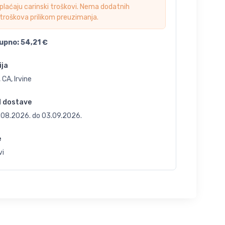
plaćaju carinski troškovi. Nema dodatnih
troškova prilikom preuzimanja.
upno:
54,21
€
ija
 CA, Irvine
d dostave
.08.2026.
do
03.09.2026.
e
vi