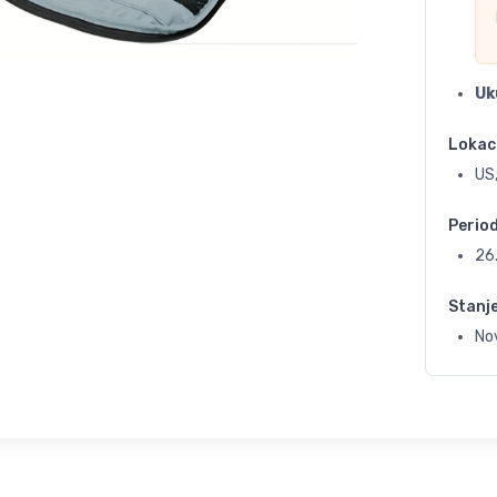
Uk
Lokac
US,
Perio
26
Stanj
No