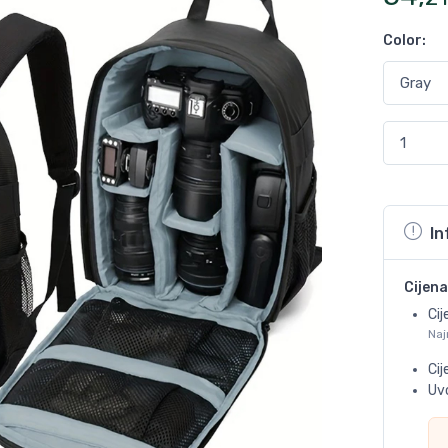
Color
:
In
Cijena
Cij
Naj
Ci
Uvo