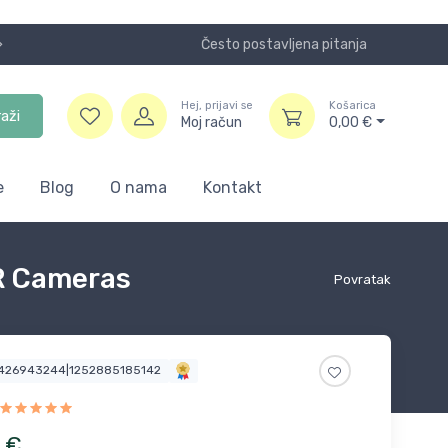
Često postavljena pitanja
Koristite
Hej, prijavi se
Košarica
raži
Moj račun
0,00
€
e
Blog
O nama
Kontakt
R Cameras
Povratak
5426943244|1252885185142
€