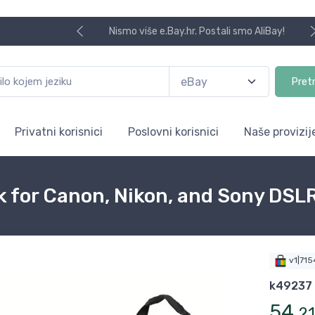
Nismo više e.Bay.hr. Postali smo AliBay!
Pret
Privatni korisnici
Poslovni korisnici
Naše provizij
 for Canon, Nikon, and Sony DSL
v1|71
k49237
54
,
21