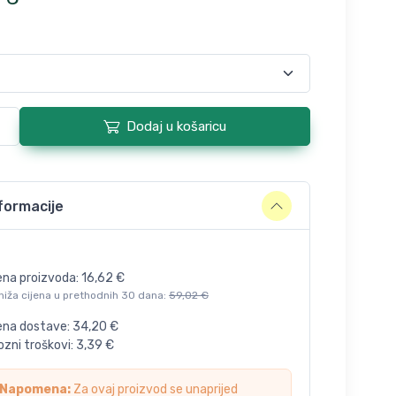
Dodaj u košaricu
formacije
ena proizvoda:
16,62
€
niža cijena u prethodnih 30 dana:
59,02
€
jena dostave:
34,20
€
zni troškovi:
3,39
€
Napomena:
Za ovaj proizvod se unaprijed