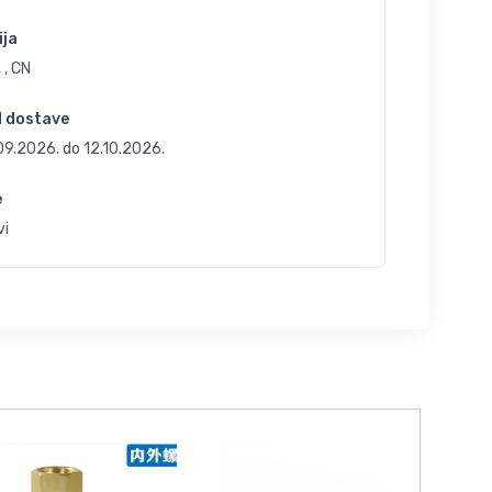
ija
 , CN
d dostave
.09.2026.
do
12.10.2026.
e
vi