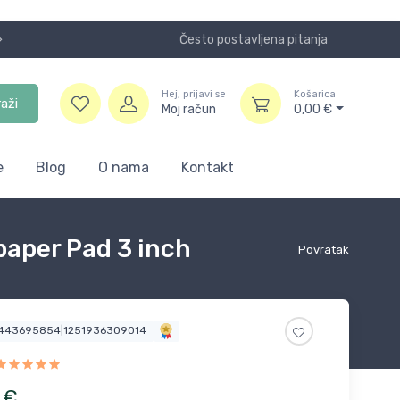
Često postavljena pitanja
Koristite
Hej, prijavi se
Košarica
raži
Moj račun
0,00
€
e
Blog
O nama
Kontakt
paper Pad 3 inch
Povratak
4443695854|1251936309014
€