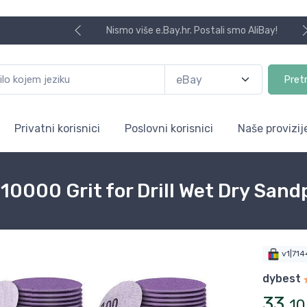
Nismo više e.Bay.hr. Postali smo AliBay!
Pret
Privatni korisnici
Poslovni korisnici
Naše provizij
0000 Grit for Drill Wet Dry Sand
v1|71
dybest
33
,
10