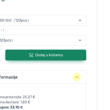
y：
:
Dodaj u košaricu
formacije
ena proizvoda:
25,27
€
jena dostave:
7,83
€
upno:
33,10
€