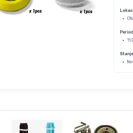
Lokac
CN,
Perio
11
Stanj
No