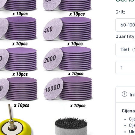
Grit
:
Quantit
In
Cijena
Cij
Ci
Uk