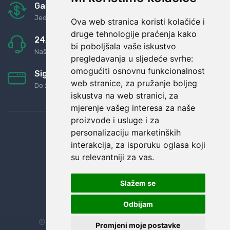
Garancija u povrat novaca
Jednostavno pravilo: Roba za novac
Ova web stranica koristi kolačiće i
druge tehnologije praćenja kako
24/7 odlična podrška
bi poboljšala vaše iskustvo
Naši agenti uvijek na raspolaganju
pregledavanja u sljedeće svrhe:
omogućiti osnovnu funkcionalnost
Sigurno obročno plaćanje
web stranice
,
za pružanje boljeg
Do 24 rata bez kamata
iskustva na web stranici
,
za
mjerenje vašeg interesa za naše
proizvode i usluge i za
personalizaciju marketinških
interakcija
,
za isporuku oglasa koji
su relevantniji za vas
.
Slažem se
Odbijam
© Sva prava zadržana.
Dopi grupa d.o.o.
Promjeni moje postavke