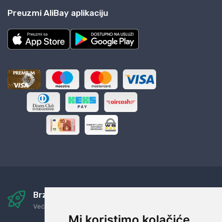
Preuzmi AliBay aplikaciju
Brza i sigurna dostava
Već za nekoliko dana kod vas
Mi koristimo kolačiće