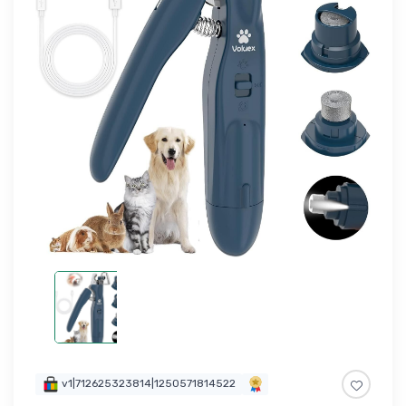
v1|712625323814|1250571814522