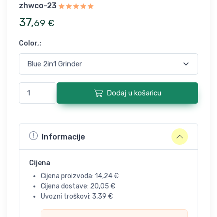
zhwco-23
37
,
69
€
Color,
:
Dodaj u košaricu
Informacije
Cijena
Cijena proizvoda:
14,24
€
Cijena dostave:
20,05
€
Uvozni troškovi:
3,39
€