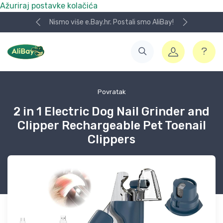
Ažuriraj postavke kolačića
Nismo više e.Bay.hr. Postali smo AliBay!
Povratak
2 in 1 Electric Dog Nail Grinder and
Clipper Rechargeable Pet Toenail
Clippers